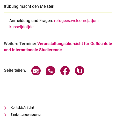
#Übung macht den Meister!
Anmeldung und Fragen:
refugees.welcome[at]uni-
kassel[dot]de
Weitere Termine:
Veranstaltungsübersicht für Geflüchtete
und Internationale Studierende
Verwandte Links
Seite über E-Mail teilen
Seite über WhatsApp teilen (exter
Seite über Facebook teile
Adresse der Seite
Seite teilen:
Kontakt/Anfahrt
Einrichtungen suchen