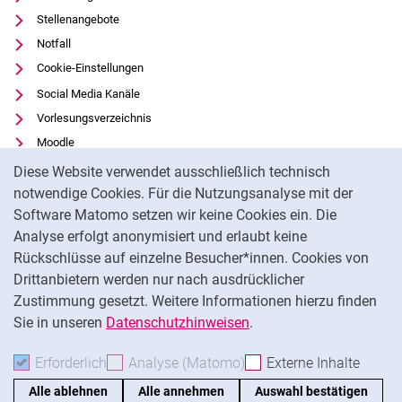
Stellenangebote
Notfall
Cookie-Einstellungen
Social Media Kanäle
Vorlesungsverzeichnis
Moodle
Cookie-Hinweis
Panopto
Diese Website verwendet ausschließlich technisch
Universitätsbibliothek
notwendige Cookies. Für die Nutzungsanalyse mit der
Software Matomo setzen wir keine Cookies ein. Die
Datenschutz
Analyse erfolgt anonymisiert und erlaubt keine
Barrierefreiheit
Rückschlüsse auf einzelne Besucher*innen. Cookies von
Transparenter KI-Einsatz
Drittanbietern werden nur nach ausdrücklicher
Impressum
Zustimmung gesetzt. Weitere Informationen hierzu finden
Sie in unseren
Datenschutzhinweisen
.
Na
Erforderlich
Erforderliche Cookies akzeptieren
Analyse (Matomo)
Analyse-Cookies akzepti
Externe Inhalte
: Exte
Alle ablehnen
Alle annehmen
Auswahl bestätigen