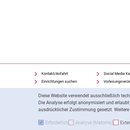
Kontakt/Anfahrt
Social Media Ka
Einrichtungen suchen
Vorlesungsverz
Stellenangebote
Moodle
Cookie-Hinweis
Diese Website verwendet ausschließlich tech
Notfall
Panopto
Die Analyse erfolgt anonymisiert und erlaub
Cookie-Einstellungen
Universitätsbibl
ausdrücklicher Zustimmung gesetzt. Weitere 
Erforderlich
Erforderliche Cookies akzeptie
Analyse (Matomo)
Analyse
Exte