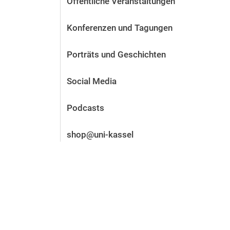
Öffentliche Veranstaltungen
Vor der Bewerbung
Stellenangebote
Konferenzen und Tagungen
Nach der Bewerbung
Alum­ni und Freunde
Porträts und Geschichten
Im Studium
Kontakt und Standorte
Social Media
Kontakt und Beratung
Podcasts
shop@uni-kassel