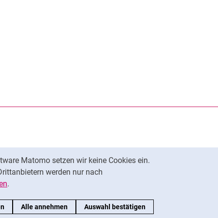
rner Link, öffnet neues Fenster)
en (externer Link, öffnet neues Fenster)
te kopieren
tware Matomo setzen wir keine Cookies ein.
Nach oben
Drittanbietern werden nur nach
en
.
en
Alle annehmen
Auswahl bestätigen