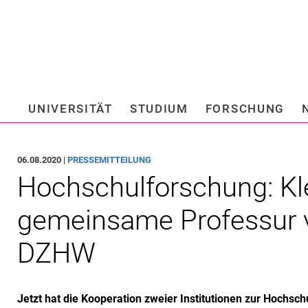
Springe direkt zu: Inhalt
Springe direkt zu: Suche
Springe direkt zu: Hauptnav
Suchmas
UNIVERSITÄT
STUDIUM
FORSCHUNG
Hochschule fü
06.08.2020 |
PRESSEMITTEILUNG
Hochschulforschung: K
gemeinsame Professur v
DZHW
Jetzt hat die Kooperation zweier Institutionen zur Hochsch