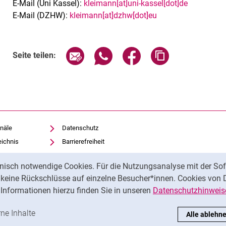
E-Mail (Uni Kassel):
kleimann[at]uni-kassel[dot]de
E-Mail (DZHW):
kleimann[at]dzhw[dot]eu
Seite über E-Mail teilen
Seite über WhatsApp teilen (exte
Seite über Facebook teil
Adresse der Sei
Seite teilen:
näle
Datenschutz
eichnis
Barrierefreiheit
Transparenter KI-Einsatz
nisch notwendige Cookies. Für die Nutzungsanalyse mit der Sof
Impressum
t keine Rückschlüsse auf einzelne Besucher*innen. Cookies von 
iothek
Informationen hierzu finden Sie in unseren
Datenschutzhinweis
ren
-Cookies akzeptieren
rne Inhalte
: Externe Inhalte / Cookies akzeptieren
Alle ablehn