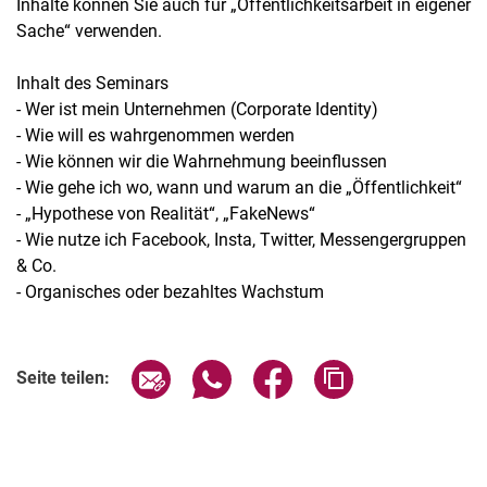
Inhalte können Sie auch für „Öffentlichkeitsarbeit in eigener
Sache“ verwenden.
Inhalt des Seminars
- Wer ist mein Unternehmen (Corporate Identity)
- Wie will es wahrgenommen werden
- Wie können wir die Wahrnehmung beeinflussen
- Wie gehe ich wo, wann und warum an die „Öffentlichkeit“
- „Hypothese von Realität“, „FakeNews“
- Wie nutze ich Facebook, Insta, Twitter, Messengergruppen
& Co.
- Organisches oder bezahltes Wachstum
Verwandte Links
Seite über E-Mail teilen
Seite über WhatsApp teilen (exter
Seite über Facebook teile
Adresse der Seite
Seite teilen: