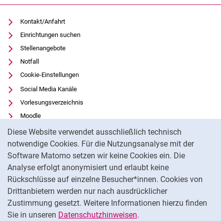
Kontakt/Anfahrt
Einrichtungen suchen
Stellenangebote
Notfall
Cookie-Einstellungen
Social Media Kanäle
Vorlesungsverzeichnis
Moodle
Cookie-Hinweis
Panopto
Diese Website verwendet ausschließlich technisch
Universitätsbibliothek
notwendige Cookies. Für die Nutzungsanalyse mit der
Software Matomo setzen wir keine Cookies ein. Die
Datenschutz
Analyse erfolgt anonymisiert und erlaubt keine
Barrierefreiheit
Rückschlüsse auf einzelne Besucher*innen. Cookies von
Transparenter KI-Einsatz
Drittanbietern werden nur nach ausdrücklicher
Impressum
Zustimmung gesetzt. Weitere Informationen hierzu finden
Sie in unseren
Datenschutzhinweisen
.