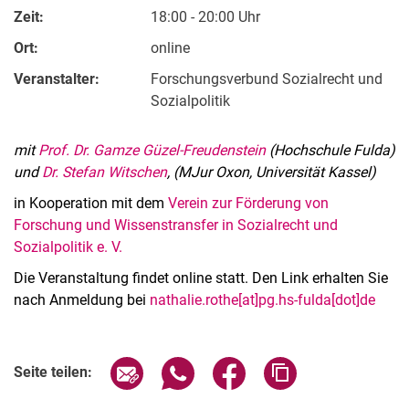
Zeit:
18:00 - 20:00 Uhr
Ort:
online
Veranstalter:
For­schungs­ver­bund So­zi­al­recht und
So­zi­al­po­li­tik
mit
Prof. Dr. Gamze Güzel-Freudenstein
(Hochschule Fulda)
und
Dr. Stefan Witschen
, (MJur Oxon, Universität Kassel)
in Kooperation mit dem
Verein zur Förderung von
Forschung und Wissenstransfer in Sozialrecht und
Sozialpolitik e. V.
Die Veranstaltung findet online statt. Den Link erhalten Sie
nach Anmeldung bei
nathalie.rothe[at]pg.hs-fulda[dot]de
Verwandte Links
Seite über E-Mail teilen
Seite über WhatsApp teilen (exter
Seite über Facebook teile
Adresse der Seite
Seite teilen: