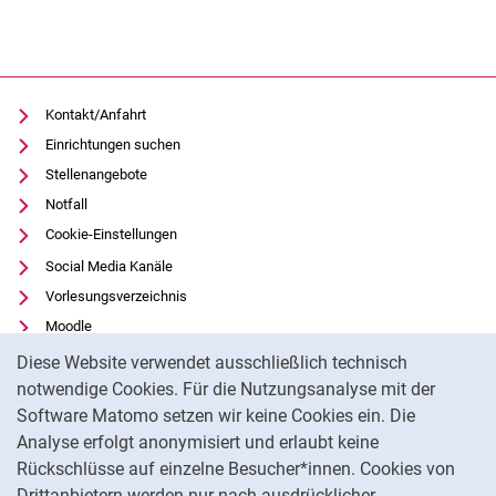
Kontakt/Anfahrt
Einrichtungen suchen
Stellenangebote
Notfall
Cookie-Einstellungen
Social Media Kanäle
Vorlesungsverzeichnis
Moodle
Cookie-Hinweis
Panopto
Diese Website verwendet ausschließlich technisch
Universitätsbibliothek
notwendige Cookies. Für die Nutzungsanalyse mit der
Software Matomo setzen wir keine Cookies ein. Die
Datenschutz
Analyse erfolgt anonymisiert und erlaubt keine
Barrierefreiheit
Rückschlüsse auf einzelne Besucher*innen. Cookies von
Transparenter KI-Einsatz
Drittanbietern werden nur nach ausdrücklicher