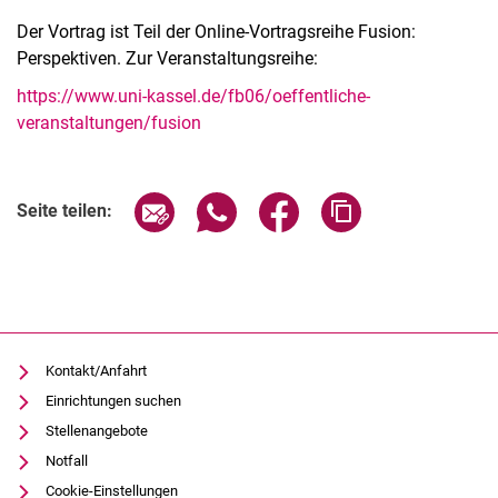
Der Vortrag ist Teil der Online-Vortragsreihe Fusion:
Perspektiven. Zur Veranstaltungsreihe:
https://www.uni-kassel.de/fb06/oeffentliche-
veranstaltungen/fusion
Verwandte Links
Seite über E-Mail teilen
Seite über WhatsApp teilen (exter
Seite über Facebook teile
Adresse der Seite
Seite teilen:
Kontakt/Anfahrt
Einrichtungen suchen
Stellenangebote
Notfall
Cookie-Einstellungen