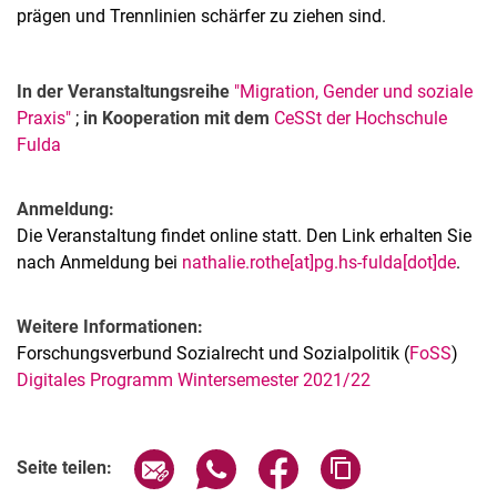
prägen und Trennlinien schärfer zu ziehen sind.
In der Veranstaltungsreihe
"Migration, Gender und soziale
Praxis"
;
in Kooperation mit dem
CeSSt der Hochschule
Fulda
Anmeldung:
Die Veranstaltung findet online statt. Den Link erhalten Sie
nach Anmeldung bei
nathalie.rothe[at]pg.hs-fulda[dot]de
.
Weitere Informationen:
For­schungs­ver­bund So­zi­al­recht und So­zi­al­po­li­tik (
FoSS
)
Digitales Programm Wintersemester 2021/22
Verwandte Links
Seite über E-Mail teilen
Seite über WhatsApp teilen (exter
Seite über Facebook teile
Adresse der Seite
Seite teilen: