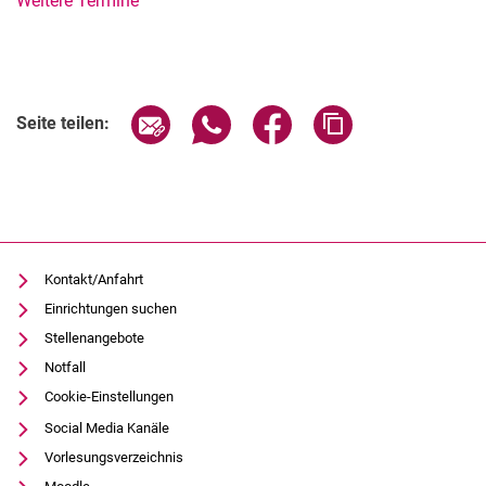
Weitere Termine
Verwandte Links
Seite über E-Mail teilen
Seite über WhatsApp teilen (exter
Seite über Facebook teile
Adresse der Seite
Seite teilen:
Kontakt/Anfahrt
Einrichtungen suchen
Stellenangebote
Notfall
Cookie-Einstellungen
Social Media Kanäle
Vorlesungsverzeichnis