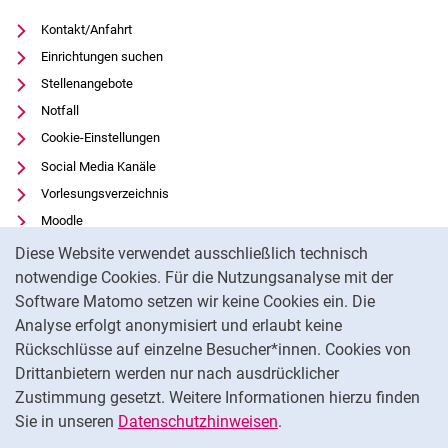
Kontakt/Anfahrt
Einrichtungen suchen
Stellenangebote
Notfall
Cookie-Einstellungen
Social Media Kanäle
Vorlesungsverzeichnis
Moodle
Cookie-Hinweis
Panopto
Diese Website verwendet ausschließlich technisch
Universitätsbibliothek
notwendige Cookies. Für die Nutzungsanalyse mit der
Software Matomo setzen wir keine Cookies ein. Die
Datenschutz
Analyse erfolgt anonymisiert und erlaubt keine
Barrierefreiheit
Rückschlüsse auf einzelne Besucher*innen. Cookies von
Transparenter KI-Einsatz
Drittanbietern werden nur nach ausdrücklicher
Impressum
Zustimmung gesetzt. Weitere Informationen hierzu finden
Sie in unseren
Datenschutzhinweisen
.
Na