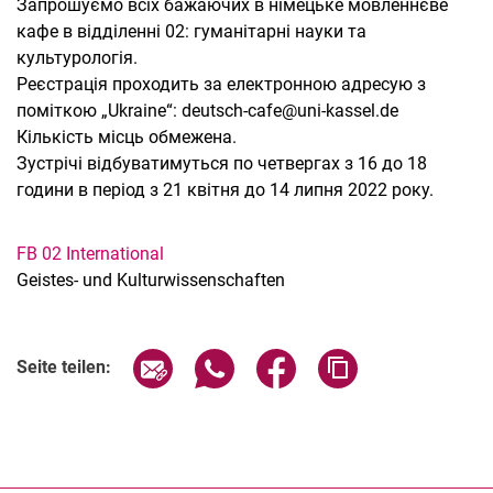
Запрошуємо всіх бажаючих в німецьке мовленнєве
кафе в відділенні 02: гуманітарні науки та
культурологія.
Реєстрація проходить за електронною адресую з
поміткою „Ukraine“: deutsch-cafe@uni-kassel.de
Кількість місць обмежена.
Зустрічі відбуватимуться по четвергах з 16 до 18
години в період з 21 квітня до 14 липня 2022 року.
FB 02 International
Geistes- und Kulturwissenschaften
Verwandte Links
Seite über E-Mail teilen
Seite über WhatsApp teilen (exter
Seite über Facebook teile
Adresse der Seite
Seite teilen: