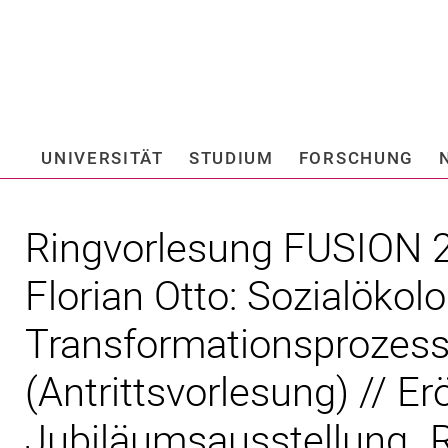
Springe direkt zu: Inhalt
Springe direkt zu: Suche
Springe direkt zu: Hauptnav
Suchmas
UNIVERSITÄT
STUDIUM
FORSCHUNG
Hochschule fü
Ringvorlesung FUSION 2
Florian Otto: Sozialökol
Transformationsprozess
(Antrittsvorlesung) // E
Jubiläumsausstellung „