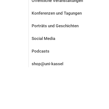
Öffentliche Veranstaltungen
Vor der Bewerbung
Stellenangebote
Konferenzen und Tagungen
Nach der Bewerbung
Alum­ni und Freunde
Porträts und Geschichten
Im Studium
Kontakt und Standorte
Social Media
Kontakt und Beratung
Podcasts
shop@uni-kassel