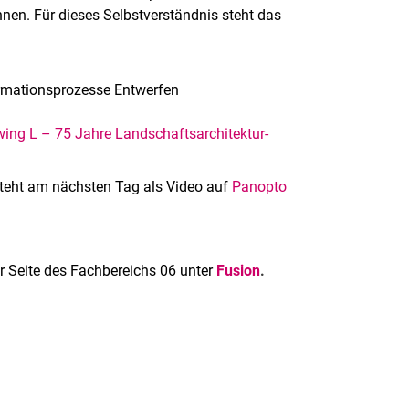
nen. Für dieses Selbstverständnis steht das
ormationsprozesse Entwerfen
ing L – 75 Jahre Landschaftsarchitektur-
 steht am nächsten Tag als Video auf
Panopto
er Seite des Fachbereichs 06 unter
Fusion
.
rner Link, öffnet neues Fenster)
en (externer Link, öffnet neues Fenster)
te kopieren