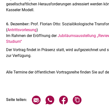
gesellschaftlichen Herausforderungen adressiert werden kön
Kasseler Modell.
6. Dezember:
Prof. Florian Otto: Sozialökologische Transf
(
Antrittsvorlesung
)
Im Rahmen der Eröffnung der
Jubiläumsausstellung „Review
Studium“
Der Vortrag findet in Präsenz statt, wird aufgezeichnet und
zur Verfügung.
Alle Termine der öffentlichen Vortragsreihe finden Sie auf d
Verwandte Links
Seite über E-Mail teilen
Seite über WhatsApp teilen (exte
Seite über Facebook teil
Adresse der Sei
Seite teilen: