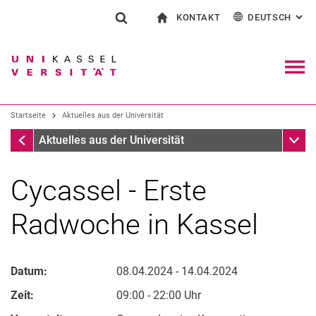
KONTAKT
DEUTSCH
: AL
Springe direkt zu: Inhalt
Springe direkt zu: Suche
Springe direkt zu: Hauptnav
zur Startseite
Suchformular
Suchbegriff
Kontakt und Beratung rund ums Studium
English
Kontakt für Presse und Öffentlichkeit
Allgemeiner Kontakt und Standorte
Suchmaschine
Navig
Einrichtungen suchen
Startseite
Aktuelles aus der Universität
Personen suchen
Suchen (öffnet externen Link in einem 
Startseite
Unter
Aktuelles aus der Universität
Cycassel - Erste
Radwoche in Kassel
Datum:
08.04.2024 - 14.04.2024
Zeit:
09:00 - 22:00 Uhr