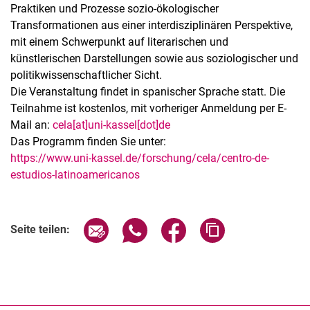
Praktiken und Prozesse sozio-ökologischer
Transformationen aus einer interdisziplinären Perspektive,
mit einem Schwerpunkt auf literarischen und
künstlerischen Darstellungen sowie aus soziologischer und
politikwissenschaftlicher Sicht.
Die Veranstaltung findet in spanischer Sprache statt. Die
Teilnahme ist kostenlos, mit vorheriger Anmeldung per E-
Mail an:
cela[at]uni-kassel[dot]de
Das Programm finden Sie unter:
https://www.uni-kassel.de/forschung/cela/centro-de-
estudios-latinoamericanos
Verwandte Links
Seite über E-Mail teilen
Seite über WhatsApp teilen (exter
Seite über Facebook teile
Adresse der Seite
Seite teilen: