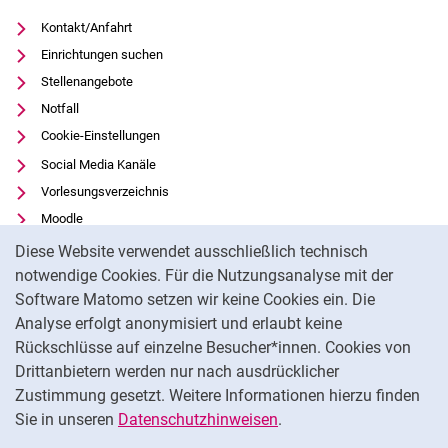
Kontakt/Anfahrt
Einrichtungen suchen
Stellenangebote
Notfall
Cookie-Einstellungen
Social Media Kanäle
Vorlesungsverzeichnis
Moodle
Cookie-Hinweis
Panopto
Diese Website verwendet ausschließlich technisch
Universitätsbibliothek
notwendige Cookies. Für die Nutzungsanalyse mit der
Software Matomo setzen wir keine Cookies ein. Die
Datenschutz
Analyse erfolgt anonymisiert und erlaubt keine
Barrierefreiheit
Rückschlüsse auf einzelne Besucher*innen. Cookies von
Transparenter KI-Einsatz
Drittanbietern werden nur nach ausdrücklicher
Impressum
Zustimmung gesetzt. Weitere Informationen hierzu finden
Sie in unseren
Datenschutzhinweisen
.
Na