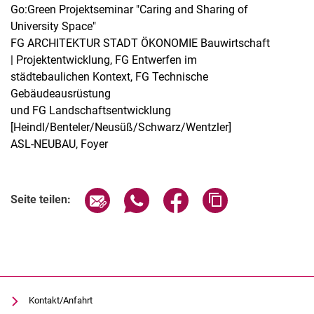
Go:Green Projektseminar "Caring and Sharing of
University Space"
FG ARCHITEKTUR STADT ÖKONOMIE Bauwirtschaft
| Projektentwicklung, FG Entwerfen im
städtebaulichen Kontext, FG Technische
Gebäudeausrüstung
und FG Landschaftsentwicklung
[Heindl/Benteler/Neusüß/Schwarz/Wentzler]
ASL-NEUBAU, Foyer
Seite über E-Mail teilen
Seite über WhatsApp teilen (exter
Seite über Facebook teile
Adresse der Seite
Seite teilen:
Kontakt/Anfahrt