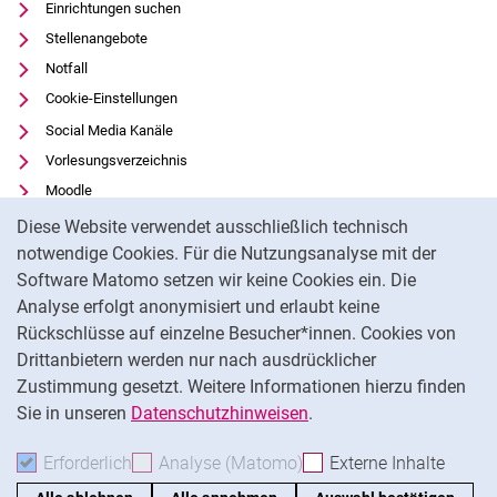
Einrichtungen suchen
Stellenangebote
Notfall
Cookie-Einstellungen
Social Media Kanäle
Vorlesungsverzeichnis
Moodle
Cookie-Hinweis
Panopto
Diese Website verwendet ausschließlich technisch
Universitätsbibliothek
notwendige Cookies. Für die Nutzungsanalyse mit der
Software Matomo setzen wir keine Cookies ein. Die
Datenschutz
Analyse erfolgt anonymisiert und erlaubt keine
Barrierefreiheit
Rückschlüsse auf einzelne Besucher*innen. Cookies von
Transparenter KI-Einsatz
Drittanbietern werden nur nach ausdrücklicher
Impressum
Zustimmung gesetzt. Weitere Informationen hierzu finden
Sie in unseren
Datenschutzhinweisen
.
Na
Erforderlich
Erforderliche Cookies akzeptieren
Analyse (Matomo)
Analyse-Cookies akzepti
Externe Inhalte
: Exte