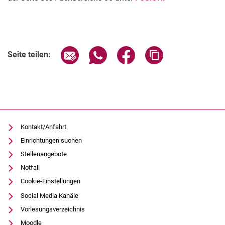
Verwandte Links
Seite über E-Mail teilen
Seite über WhatsApp teilen (exter
Seite über Facebook teile
Adresse der Seite
Seite teilen:
Kontakt/Anfahrt
Einrichtungen suchen
Stellenangebote
Notfall
Cookie-Einstellungen
Social Media Kanäle
Vorlesungsverzeichnis
Moodle