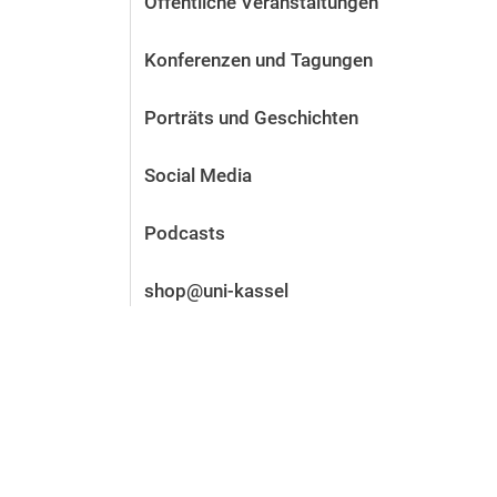
Öffentliche Veranstaltungen
Vor der Bewerbung
Stellenangebote
Konferenzen und Tagungen
Nach der Bewerbung
Alum­ni und Freunde
Porträts und Geschichten
Im Studium
Kontakt und Standorte
Social Media
Kontakt und Beratung
Podcasts
shop@uni-kassel