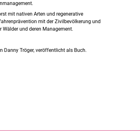
hrenmanagement.
orst mit nativen Arten und regenerative
fahrenprävention mit der Zivilbevölkerung und
er Wälder und deren Management.
on Danny Tröger, veröffentlicht als Buch.
rner Link, öffnet neues Fenster)
en (externer Link, öffnet neues Fenster)
te kopieren