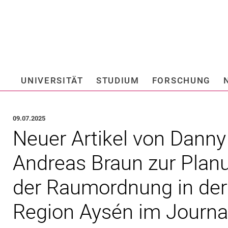
Springe direkt zu: Inhalt
Springe direkt zu: Suche
Springe direkt zu: Hauptnav
Suchmas
UNIVERSITÄT
STUDIUM
FORSCHUNG
Hochschule fü
09.07.2025
Neuer Artikel von Danny
Andreas Braun zur Plan
der Raumordnung in der
Region Aysén im Journa