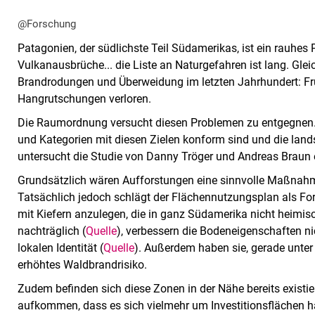
@Forschung
Patagonien, der südlichste Teil Südamerikas, ist ein rauhe
Vulkanausbrüche... die Liste an Naturgefahren ist lang. Glei
Brandrodungen und Überweidung im letzten Jahrhundert: F
Hangrutschungen verloren.
Die Raumordnung versucht diesen Problemen zu entgegnen
und Kategorien mit diesen Zielen konform sind und die land
untersucht die Studie von Danny Tröger und Andreas Braun 
Grundsätzlich wären Aufforstungen eine sinnvolle Maßnahme
Tatsächlich jedoch schlägt der Flächennutzungsplan als Fo
mit Kiefern anzulegen, die in ganz Südamerika nicht heimisch
nachträglich (
Quelle
), verbessern die Bodeneigenschaften ni
lokalen Identität (
Quelle
). Außerdem haben sie, gerade unter
erhöhtes Waldbrandrisiko.
Zudem befinden sich diese Zonen in der Nähe bereits existie
aufkommen, dass es sich vielmehr um Investitionsflächen han