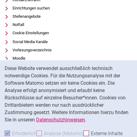
Einrichtungen suchen
Stellenangebote
Notfall
Cookie-Einstellungen
Social Media Kanäle
Vorlesungsverzeichnis
Moodle
Cookie-Hinweis
Panopto
Diese Website verwendet ausschließlich technisch
Universitätsbibliothek
notwendige Cookies. Für die Nutzungsanalyse mit der
Software Matomo setzen wir keine Cookies ein. Die
Datenschutz
Analyse erfolgt anonymisiert und erlaubt keine
Barrierefreiheit
Rückschlüsse auf einzelne Besucher*innen. Cookies von
Transparenter KI-Einsatz
Drittanbietern werden nur nach ausdrücklicher
Impressum
Zustimmung gesetzt. Weitere Informationen hierzu finden
Sie in unseren
Datenschutzhinweisen
.
Na
Erforderlich
Erforderliche Cookies akzeptieren
Analyse (Matomo)
Analyse-Cookies akzepti
Externe Inhalte
: Exte