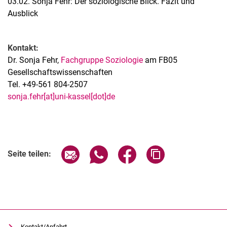
03.02. Sonja Fehr: Der soziologische Blick. Fazit und
Ausblick
Kontakt:
Dr. Sonja Fehr,
Fachgruppe Soziologie
am FB05
Gesellschaftswissenschaften
Tel. +49-561 804-2507
sonja.fehr[at]uni-kassel[dot]de
Verwandte Links
Seite über E-Mail teilen
Seite über WhatsApp teilen (exter
Seite über Facebook teile
Adresse der Seite
Seite teilen:
Kontakt/Anfahrt