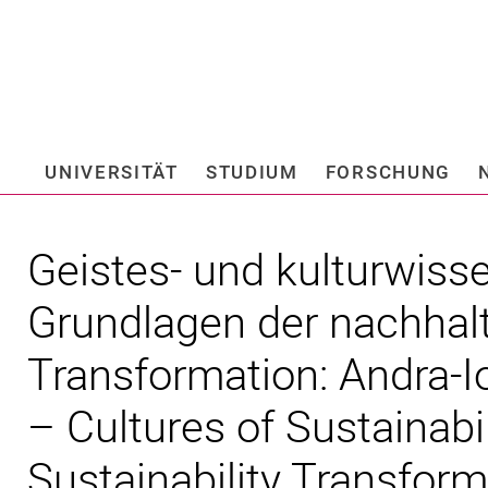
Springe direkt zu: Inhalt
Springe direkt zu: Suche
Springe direkt zu: Hauptnav
Suchmas
UNIVERSITÄT
STUDIUM
FORSCHUNG
Hochschule fü
Geistes- und kulturwiss
Grundlagen der nachhal
Transformation: Andra-
– Cultures of Sustainabi
Sustainability Transfor