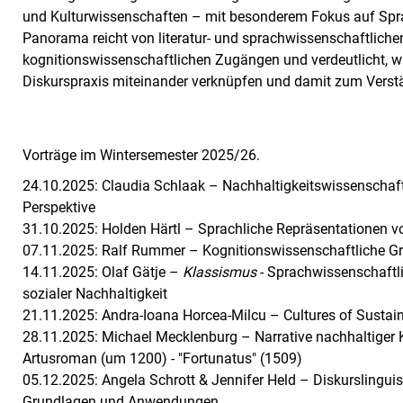
und Kulturwissenschaften – mit besonderem Fokus auf Sp
Panorama reicht von literatur- und sprachwissenschaftlichen
kognitionswissenschaftlichen Zugängen und verdeutlicht, wie
Diskurspraxis miteinander verknüpfen und damit zum Verstä
Vorträge im Wintersemester 2025/26.
24.10.2025: Claudia Schlaak – Nachhaltigkeitswissenschaft
Perspektive
31.10.2025: Holden Härtl – Sprachliche Repräsentationen v
07.11.2025: Ralf Rummer – Kognitionswissenschaftliche 
14.11.2025: Olaf Gätje –
Klassismus
- Sprachwissenschaftl
sozialer Nachhaltigkeit
21.11.2025: Andra-Ioana Horcea-Milcu – Cultures of Sustain
28.11.2025: Michael Mecklenburg – Narrative nachhaltiger Ko
Artusroman (um 1200) - "Fortunatus" (1509)
05.12.2025: Angela Schrott & Jennifer Held – Diskurslingu
Grundlagen und Anwendungen