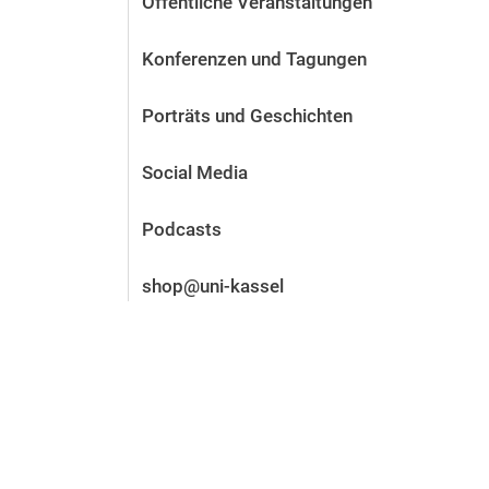
Öffentliche Veranstaltungen
Vor der Bewerbung
Stellenangebote
Konferenzen und Tagungen
Nach der Bewerbung
Alum­ni und Freunde
Porträts und Geschichten
Im Studium
Kontakt und Standorte
Social Media
Kontakt und Beratung
Podcasts
shop@uni-kassel