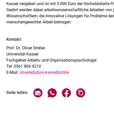
Kassel vergeben und ist mit 5.000 Euro der höchstdotierte P
Geehrt werden dabei arbeitswissenschaftliche Arbeiten von
Wissenschaftlern, die innovative Lösungen für Probleme des
menschengerechter Arbeit beitragen.
Kontakt:
Prof. Dr. Oliver Sträter
Universität Kassel
Fachgebiet Arbeits- und Organisationspsychologie
Tel: 0561 804 4210
E-Mail:
straeter[at]uni-kassel[dot]de
Seite über E-Mail teilen
Seite über WhatsApp teilen (exte
Seite über Facebook teil
Adresse der Sei
Seite teilen: