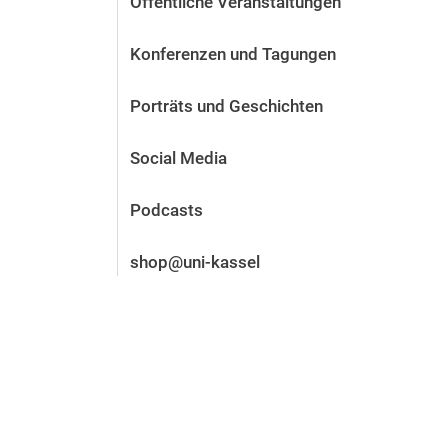
Öffentliche Veranstaltungen
Vor der Bewerbung
Stellenangebote
Konferenzen und Tagungen
Nach der Bewerbung
Alum­ni und Freunde
Porträts und Geschichten
Im Studium
Kontakt und Standorte
Social Media
Kontakt und Beratung
Podcasts
shop@uni-kassel