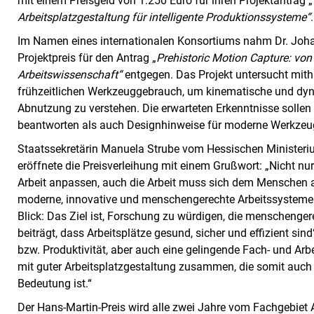
mit einem Preisgeld von 1.250 Euro für ihren Projektantrag „
Arbeitsplatzgestaltung für intelligente Produktionssysteme“
.
Im Namen eines internationalen Konsortiums nahm Dr. Johan
Projektpreis für den Antrag „
Prehistoric Motion Capture: vo
Arbeitswissenschaft“
entgegen. Das Projekt untersucht mit
frühzeitlichen Werkzeuggebrauch, um kinematische und dy
Abnutzung zu verstehen. Die erwarteten Erkenntnisse sollen
beantworten als auch Designhinweise für moderne Werkzeug
Staatssekretärin Manuela Strube vom Hessischen Ministerium
eröffnete die Preisverleihung mit einem Grußwort: „Nicht n
Arbeit anpassen, auch die Arbeit muss sich dem Menschen an
moderne, innovative und menschengerechte Arbeitssysteme.
Blick: Das Ziel ist, Forschung zu würdigen, die menschenger
beiträgt, dass Arbeitsplätze gesund, sicher und effizient sin
bzw. Produktivität, aber auch eine gelingende Fach- und Ar
mit guter Arbeitsplatzgestaltung zusammen, die somit auch
Bedeutung ist.“
Der Hans-Martin-Preis wird alle zwei Jahre vom Fachgebiet 