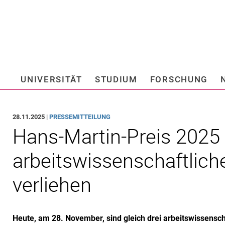
Springe direkt zu: Inhalt
Springe direkt zu: Suche
Springe direkt zu: Hauptnav
Suchmas
UNIVERSITÄT
STUDIUM
FORSCHUNG
Hochschule fü
28.11.2025 |
PRESSEMITTEILUNG
Hans-Martin-Preis 2025 
arbeitswissenschaftlich
verliehen
Heute, am 28. November, sind gleich drei arbeitswissensc