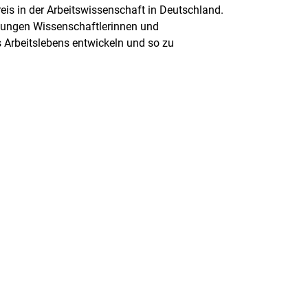
reis in der Arbeitswissenschaft in Deutschland.
 jungen Wissenschaftlerinnen und
 Arbeitslebens entwickeln und so zu
rner Link, öffnet neues Fenster)
en (externer Link, öffnet neues Fenster)
te kopieren