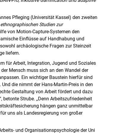
GAIN-Pro, Inklusive Gamification und adaptive
nes Pfleging (Universität Kassel) den zweiten
n ethnographischen Studien zur
hilfe von Motion-Capture-Systemen den
namische Einflüsse auf Handhabung und
 sowohl archäologische Fragen zur Steinzeit
e liefern.
 für Arbeit, Integration, Jugend und Soziales
ur der Mensch muss sich an den Wandel der
passen. Ein wichtiger Baustein hierfür sind
 Und die nimmt der Hans-Martin-Preis in den
echte Gestaltung von Arbeit fördert und dazu
d“, betonte Strube. „Denn Arbeitszufriedenheit
beitskräftesicherung hängen ganz unmittelbar
 für uns als Landesregierung von großer
Arbeits- und Organisationspsychologie der Uni