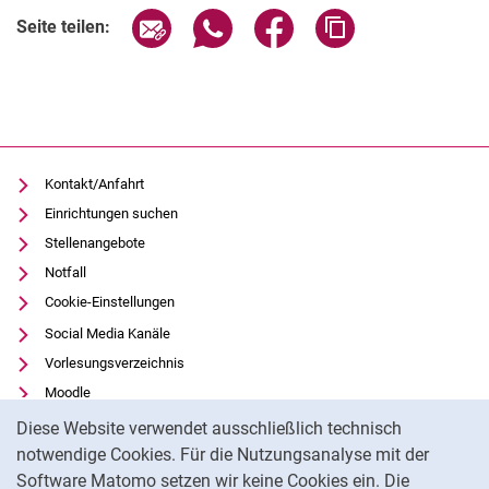
Seite über E-Mail teilen
Seite über WhatsApp teilen (exter
Seite über Facebook teile
Adresse der Seite
Seite teilen:
Kontakt/Anfahrt
Einrichtungen suchen
Stellenangebote
Notfall
Cookie-Einstellungen
Social Media Kanäle
Vorlesungsverzeichnis
Moodle
Cookie-Hinweis
Panopto
Diese Website verwendet ausschließlich technisch
Universitätsbibliothek
notwendige Cookies. Für die Nutzungsanalyse mit der
Software Matomo setzen wir keine Cookies ein. Die
Datenschutz