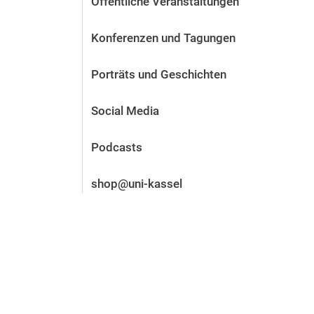
Öffentliche Veranstaltungen
Vor der Bewerbung
Stellenangebote
Konferenzen und Tagungen
Nach der Bewerbung
Alum­ni und Freunde
Porträts und Geschichten
Im Studium
Kontakt und Standorte
Social Media
Kontakt und Beratung
Podcasts
shop@uni-kassel