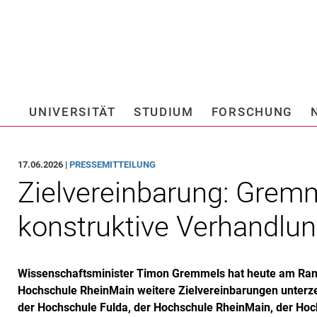
Springe direkt zu: Inhalt
Springe direkt zu: Suche
Springe direkt zu: Hauptnav
Suchmas
UNIVERSITÄT
STUDIUM
FORSCHUNG
Hochschule fü
17.06.2026 |
PRESSEMITTEILUNG
Zielvereinbarung: Gremm
konstruktive Verhandlu
Wissenschaftsminister Timon Gremmels hat heute am Ran
Hochschule RheinMain weitere Zielvereinbarungen unterzei
der Hochschule Fulda, der Hochschule RheinMain, der Hoch