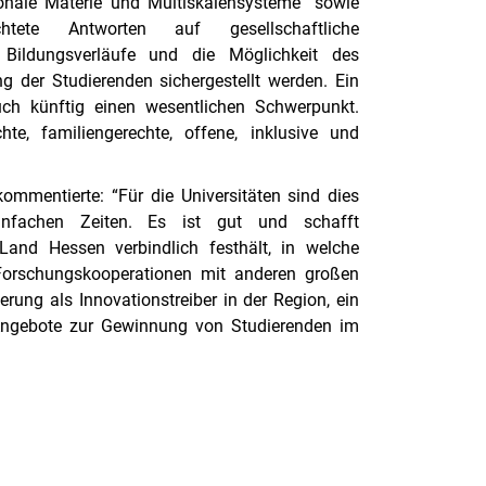
ionale Materie und Multiskalensysteme" sowie
chtete Antworten auf gesellschaftliche
e Bildungsverläufe und die Möglichkeit des
ng der Studierenden sichergestellt werden. Ein
auch künftig einen wesentlichen Schwerpunkt.
hte, familiengerechte, offene, inklusive und
 kommentierte: “Für die Universitäten sind dies
infachen Zeiten. Es ist gut und schafft
Land Hessen verbindlich festhält, in welche
 Forschungskooperationen mit anderen großen
erung als Innovationstreiber in der Region, ein
Angebote zur Gewinnung von Studierenden im
rner Link, öffnet neues Fenster)
en (externer Link, öffnet neues Fenster)
te kopieren