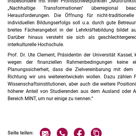
insbesondere mit ihren Profilsschwerpunkten „Multifunkt
„Nachhaltige Transformationen" überregional bea
Herausforderungen. Die Öffnung für nicht-traditionell
individuellen Bildungserfolgs soll u.a. durch gute Betreuu
breites Fächerangebot in der Lehrkräftebildung bildet 
Darüber hinaus versteht sie sich als geschlechtergerec
interkulturelle Hochschule.
Prof. Dr. Ute Clement, Präsidentin der Universität Kassel,
wegen der finanziellen Rahmenbedingungen keine e
Planungssicherheit, dass die Zielvereinbarung mit dem 
Richtung wir uns weiterentwickeln wollen. Dazu zählen
Wissenschaftsinstitutionen, aber auch die weitere Positioni
höherer Anteil von Studierenden aus dem Ausland oder 
Bereich MINT, um nur einige zu nennen.“
Seite über E-Mail teilen
Seite über WhatsApp teilen (exte
Seite über Facebook teil
Adresse der Sei
Seite teilen: