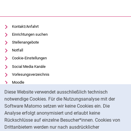
Kontakt/Anfahrt
Einrichtungen suchen
Stellenangebote
Notfall
Cookie-Einstellungen
Social Media Kanäle
Vorlesungsverzeichnis
Moodle
Cookie-Hinweis
Panopto
Diese Website verwendet ausschließlich technisch
Universitätsbibliothek
notwendige Cookies. Für die Nutzungsanalyse mit der
Software Matomo setzen wir keine Cookies ein. Die
Datenschutz
Analyse erfolgt anonymisiert und erlaubt keine
Barrierefreiheit
Rückschlüsse auf einzelne Besucher*innen. Cookies von
Transparenter KI-Einsatz
Drittanbietern werden nur nach ausdrücklicher
Impressum