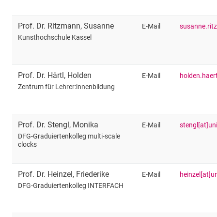
Prof. Dr.
Ritzmann
,
Susanne
E-Mail
Kunsthochschule Kassel
Prof. Dr.
Härtl
,
Holden
E-Mail
holden.haert
Zentrum für Lehrer:innenbildung
Prof. Dr.
Stengl
,
Monika
E-Mail
stengl[at]un
DFG-Graduiertenkolleg multi-scale
clocks
Prof. Dr.
Heinzel
,
Friederike
E-Mail
heinzel[at]u
DFG-Graduiertenkolleg INTERFACH