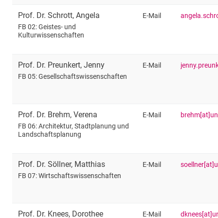
Prof. Dr.
Schrott
,
Angela
E-Mail
angela.schro
FB 02: Geistes- und
Kulturwissenschaften
Prof. Dr.
Preunkert
,
Jenny
E-Mail
jenny.preunk
FB 05: Gesellschaftswissenschaften
Prof. Dr.
Brehm
,
Verena
E-Mail
brehm[at]uni
FB 06: Architektur, Stadtplanung und
Landschaftsplanung
Prof. Dr.
Söllner
,
Matthias
E-Mail
soellner[at]
FB 07: Wirtschaftswissenschaften
Prof. Dr.
Knees
,
Dorothee
E-Mail
dknees[at]un