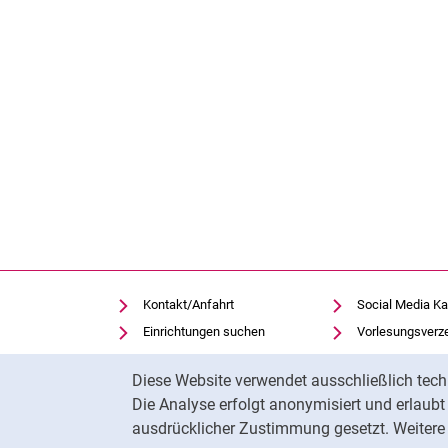
Kontakt/Anfahrt
Social Media Ka
Einrichtungen suchen
Vorlesungsverz
Stellenangebote
Moodle
Cookie-Hinweis
Diese Website verwendet ausschließlich tech
Notfall
Panopto
Die Analyse erfolgt anonymisiert und erlaub
Cookie-Einstellungen
Universitätsbibl
ausdrücklicher Zustimmung gesetzt. Weitere 