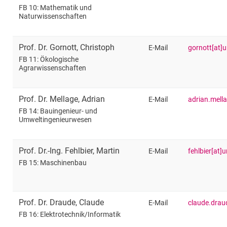
FB 10: Mathematik und
Naturwissenschaften
Prof. Dr.
Gornott
,
Christoph
E-Mail
gornott[at]u
FB 11: Ökologische
Agrarwissenschaften
Prof. Dr.
Mellage
,
Adrian
E-Mail
adrian.mella
FB 14: Bauingenieur- und
Umweltingenieurwesen
Prof. Dr.-Ing.
Fehlbier
,
Martin
E-Mail
fehlbier[at]
FB 15: Maschinenbau
Prof. Dr.
Draude
,
Claude
E-Mail
claude.draud
FB 16: Elektrotechnik/​Informatik