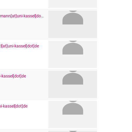
susanne.ritzmann[at]uni-kassel[dot]de
l[at]uni-kassel[dot]de
i-kassel[dot]de
ni-kassel[dot]de