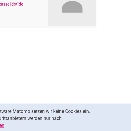
-kassel[dot]de
rner Link, öffnet neues Fenster)
en (externer Link, öffnet neues Fenster)
te kopieren
tware Matomo setzen wir keine Cookies ein.
Nach oben
Drittanbietern werden nur nach
en
.