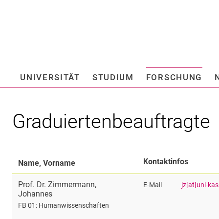
Springe direkt zu: Inhalt
Springe direkt zu: Suche
Springe direkt zu: Hauptnav
Suchmas
UNIVERSITÄT
STUDIUM
FORSCHUNG
Hochschule fü
Graduiertenbeauftragte
Kontaktinfos
Name, Vorname
Prof. Dr.
Zimmermann
,
E-Mail
jz[at]uni-ka
Johannes
FB 01: Humanwissenschaften