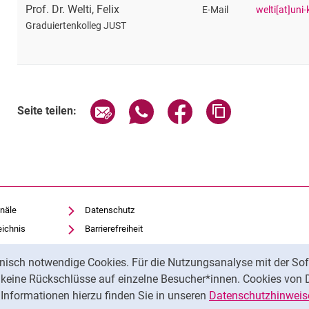
Prof. Dr.
Welti
,
Felix
E-Mail
welti[at]uni
Graduiertenkolleg JUST
Seite über E-Mail teilen
Seite über WhatsApp teilen (exte
Seite über Facebook teil
Adresse der Sei
Seite teilen:
näle
Datenschutz
eichnis
Barrierefreiheit
Transparenter KI-Einsatz
nisch notwendige Cookies. Für die Nutzungsanalyse mit der Sof
Impressum
t keine Rückschlüsse auf einzelne Besucher*innen. Cookies von 
iothek
Informationen hierzu finden Sie in unseren
Datenschutzhinweis