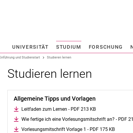
Springe direkt zu: Inhalt
Springe direkt zu: Suche
Springe direkt zu: Hauptnav
Suchmas
UNIVERSITÄT
STUDIUM
FORSCHUNG
Hochschule fü
Einführung und Studienstart
Studieren lernen
Studieren lernen
Allgemeine Tipps und Vorlagen
Leitfaden zum Lernen - PDF 213 KB
Wie fertige ich eine Vorlesungsmitschrift an? - PDF 2
Vorlesungsmitschrift Vorlage 1 - PDF 175 KB