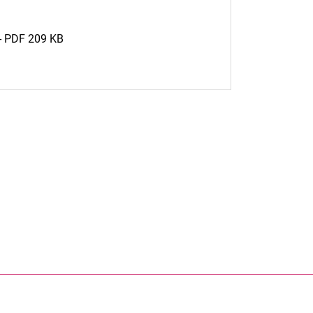
) - PDF 209 KB
rner Link, öffnet neues Fenster)
en (externer Link, öffnet neues Fenster)
te kopieren