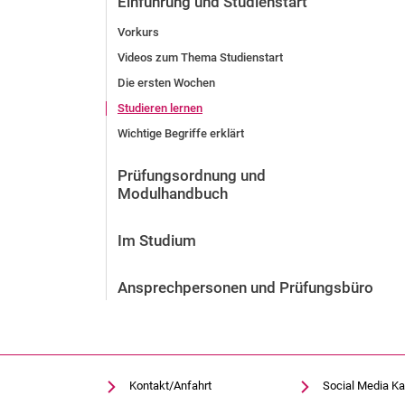
Einführung und Studienstart
Vor der Bewerbung
Vorkurs
Stellenangebote
Videos zum Thema Studienstart
Nach der Bewerbung
Die ersten Wochen
Alum­ni und Freunde
Studieren lernen
Im Studium
Kontakt und Standorte
Wichtige Begriffe erklärt
Kontakt und Beratung
Prüfungsordnung und
Modulhandbuch
Im Studium
Ansprechpersonen und Prüfungsbüro
Kontakt/Anfahrt
Social Media Ka