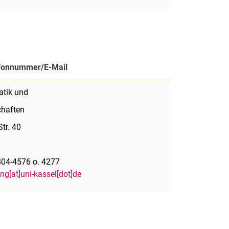
fonnummer/E-Mail
tik und
chaften
Str. 40
1 804-4576 o. 4277
ng[at]uni-kassel[dot]de