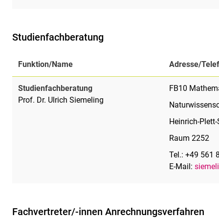
Studienfachberatung
Funktion/Name
Adresse/Tele
Studienfachberatung
FB10 Mathema
Prof. Dr. Ulrich Siemeling
Naturwissens
Heinrich-Plett-
Raum 2252
Tel.: +49 56
E-Mail:
siemeli
Fach­ver­tre­ter/-in­nen An­rech­nungs­ver­fah­ren