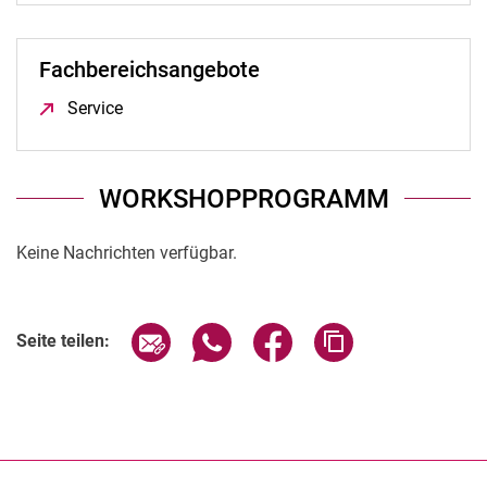
Fachbereichsangebote
Service
(öffnet neues Fenster)
WORKSHOPPROGRAMM
Keine Nachrichten verfügbar.
Seite über E-Mail teilen
Seite über WhatsApp teilen (exter
Seite über Facebook teile
Adresse der Seite
Seite teilen: