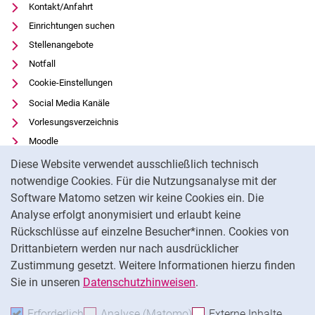
Kontakt/Anfahrt
Einrichtungen suchen
Stellenangebote
Notfall
Cookie-Einstellungen
Social Media Kanäle
Vorlesungsverzeichnis
Moodle
Cookie-Hinweis
Panopto
Diese Website verwendet ausschließlich technisch
Universitätsbibliothek
notwendige Cookies. Für die Nutzungsanalyse mit der
Software Matomo setzen wir keine Cookies ein. Die
Datenschutz
Analyse erfolgt anonymisiert und erlaubt keine
Barrierefreiheit
Rückschlüsse auf einzelne Besucher*innen. Cookies von
Transparenter KI-Einsatz
Drittanbietern werden nur nach ausdrücklicher
Impressum
Zustimmung gesetzt. Weitere Informationen hierzu finden
Sie in unseren
Datenschutzhinweisen
.
Na
Erforderlich
Erforderliche Cookies akzeptieren
Analyse (Matomo)
Analyse-Cookies akzepti
Externe Inhalte
: Exte