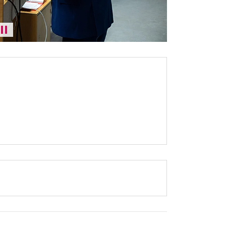
Karussell anhalten / abspielen
ter)