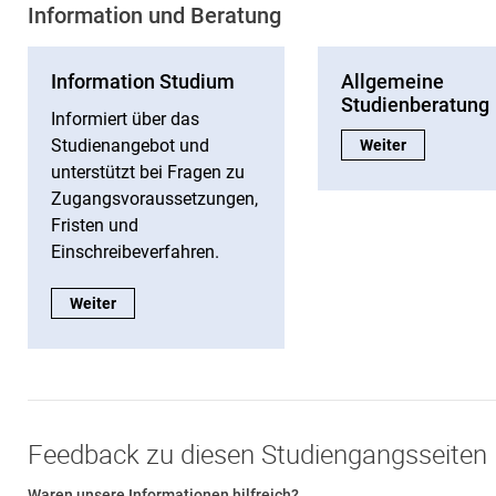
Information und Beratung
Information Studium
Allgemeine
Studienberatung
Informiert über das
Studienangebot und
Allgemeine Studie
Weiter
unterstützt bei Fragen zu
Zugangsvoraussetzungen,
Fristen und
Einschreibeverfahren.
Information Studium:
Weiter
Feedback zu diesen Studiengangsseiten
Waren unsere Informationen hilfreich?