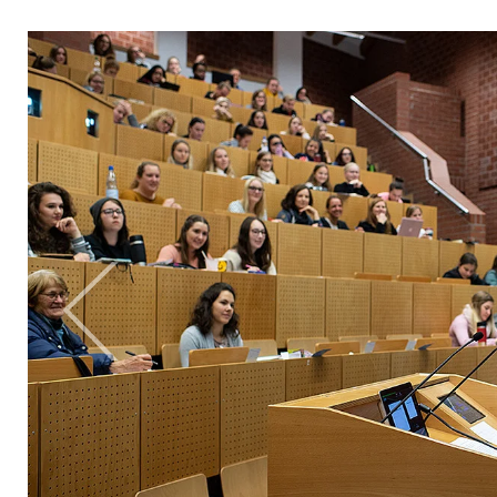
Bild: Paavo Blafield
zurück