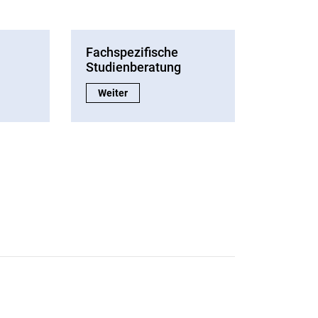
Fachspezifische
Studienberatung
nberatung:
Fachspezifische Studienberatung:
Weiter