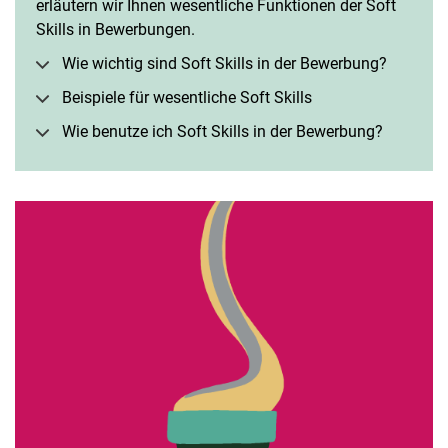
erläutern wir Ihnen wesentliche Funktionen der Soft
Skills in Bewerbungen.
Stellenausschreibungen interpretieren
Wie wichtig sind Soft Skills in der Bewerbung?
Initiativbewerbung
To-do-Liste Bewerbung erstellen
Bei­spie­le für we­sent­li­che Soft Skills
Anschreiben
Wie benutze ich Soft Skills in der Bewerbung?
Lebenslauf
Vorstellungsgespräch
Assessment-Center
Gehalt
Soft Skills
Bewerbung auf Englisch
Bewerbungsportale
Stipendien