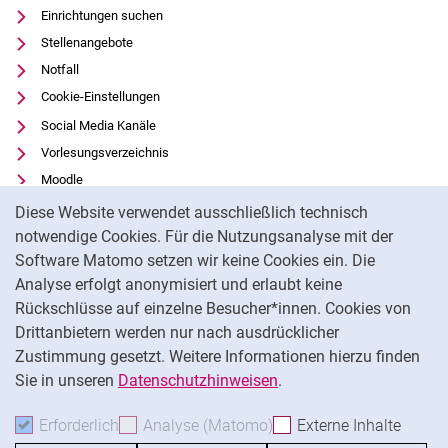
Einrichtungen suchen
Stellenangebote
Notfall
Cookie-Einstellungen
Social Media Kanäle
Vorlesungsverzeichnis
Moodle
Cookie-Hinweis
Panopto
Diese Website verwendet ausschließlich technisch
Universitätsbibliothek
notwendige Cookies. Für die Nutzungsanalyse mit der
Software Matomo setzen wir keine Cookies ein. Die
Datenschutz
Analyse erfolgt anonymisiert und erlaubt keine
Barrierefreiheit
Rückschlüsse auf einzelne Besucher*innen. Cookies von
Transparenter KI-Einsatz
Drittanbietern werden nur nach ausdrücklicher
Impressum
Zustimmung gesetzt. Weitere Informationen hierzu finden
Sie in unseren
Datenschutzhinweisen
.
Na
Erforderlich
Erforderliche Cookies akzeptieren
Analyse (Matomo)
Analyse-Cookies akzepti
Externe Inhalte
: Exte