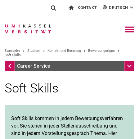
KONTAKT
DEUTSCH
: AL
Springe direkt zu: Inhalt
Springe direkt zu: Suche
Springe direkt zu: Hauptnav
zur Startseite
Suchformular
Suchbegriff
Kontakt und Beratung rund ums Studium
English
Kontakt für Presse und Öffentlichkeit
Allgemeiner Kontakt und Standorte
Suchmaschine
Navig
Einrichtungen suchen
Startseite
Studium
Kontakt und Beratung
Bewerbungstipps
Personen suchen
Suchen (öffnet externen Link in einem 
Soft Skills
Bewerbungstipps
Unter
Career Service
Soft Skills
Soft Skills kommen in jedem Bewerbungsverfahren
vor, Sie stehen in jeder Stellenausschreibung und
sind in jedem Vorstellungsgespräch Thema. Hier