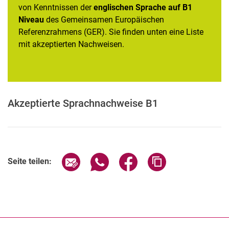
von Kenntnissen der
englischen Sprache auf B1
Niveau
des Gemeinsamen Europäischen
Referenzrahmens (GER). Sie finden unten eine Liste
mit akzeptierten Nachweisen.
Bewerbung mit deutschen Zeugnissen
Bewerbung mit ausländischen Zeugnissen
Sprachnachweis Englisch
Akzeptierte Sprachnachweise B1
Seite über E-Mail teilen
Seite über WhatsApp teilen (exter
Seite über Facebook teile
Adresse der Seite
Seite teilen: