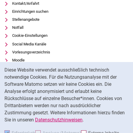
Kontakt/Anfahrt
Einrichtungen suchen
Stellenangebote
Notfall
Cookie-Einstellungen
Social Media Kanäle
Vorlesungsverzeichnis
Moodle
Cookie-Hinweis
Panopto
Diese Website verwendet ausschließlich technisch
Universitätsbibliothek
notwendige Cookies. Für die Nutzungsanalyse mit der
Software Matomo setzen wir keine Cookies ein. Die
Datenschutz
Analyse erfolgt anonymisiert und erlaubt keine
Barrierefreiheit
Rückschlüsse auf einzelne Besucher*innen. Cookies von
Transparenter KI-Einsatz
Drittanbietern werden nur nach ausdrücklicher
Impressum
Zustimmung gesetzt. Weitere Informationen hierzu finden
Sie in unseren
Datenschutzhinweisen
.
Na