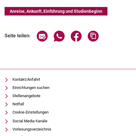
Anreise, Ankunft, Einführung und Studienbeginn
Seite über E-Mail teilen
Seite über WhatsApp teilen (exter
Seite über Facebook teile
Adresse der Seite
Seite teilen:
Kontakt/Anfahrt
Einrichtungen suchen
Stellenangebote
Notfall
Cookie-Einstellungen
Social Media Kanäle
Vorlesungsverzeichnis