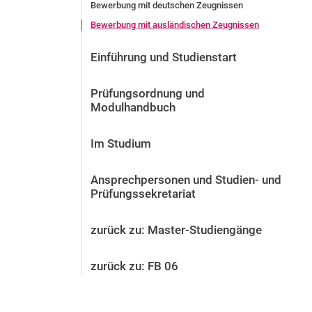
Bewerbung mit deutschen Zeugnissen
Vor der Bewerbung
Bewerbung mit ausländischen Zeugnissen
Stellenangebote
Nach der Bewerbung
Einführung und Studienstart
Alum­ni und Freunde
Im Studium
Prüfungsordnung und
Kontakt und Standorte
Modulhandbuch
Kontakt und Beratung
Im Studium
Ansprechpersonen und Studien- und
Prüfungssekretariat
zurück zu: Master-Studiengänge
zurück zu: FB 06