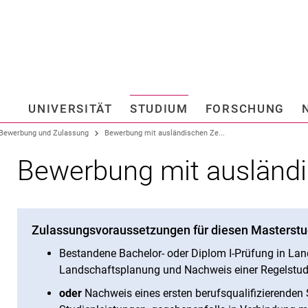
Springe direkt zu: Inhalt
Springe direkt zu: Suche
Springe direkt zu: Hauptnav
Suchmas
UNIVERSITÄT
STUDIUM
FORSCHUNG
Hochschule fü
Bewerbung und Zulassung
Bewerbung mit ausländischen Ze...
Bewerbung mit ausländ
Zulassungsvoraussetzungen für diesen Masterst
Bestandene Bachelor- oder Diplom I-Prüfung in Lan
Landschaftsplanung und Nachweis einer Regelstud
oder
Nachweis eines ersten berufsqualifizierenden 