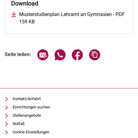
Download
Musterstudienplan Lehramt an Gymnasien - PDF
159 KB
Seite über E-Mail teilen
Seite über WhatsApp teilen (exter
Seite über Facebook teile
Adresse der Seite
Seite teilen:
Kontakt/Anfahrt
Einrichtungen suchen
Stellenangebote
Notfall
Cookie-Einstellungen