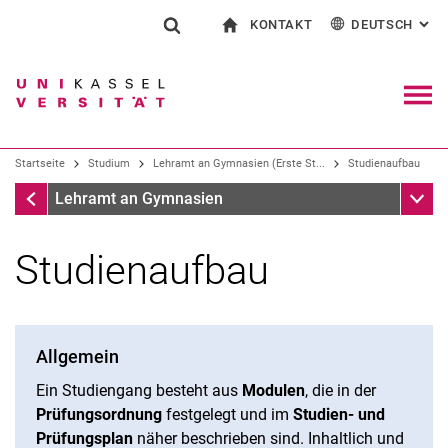
KONTAKT
DEUTSCH
: AL
Springe direkt zu: Inhalt
Springe direkt zu: Suche
Springe direkt zu: Hauptnav
zur Startseite
Suchformular
Suchbegriff
Kontakt und Beratung rund ums Studium
English
Kontakt für Presse und Öffentlichkeit
Allgemeiner Kontakt und Standorte
Suchmaschine
Navig
Einrichtungen suchen
Startseite
Studium
Lehramt an Gymnasien (Erste St...
Studienaufbau
Personen suchen
Suchen (öffnet externen Link in einem 
Startseite
Unter
Lehramt an Gymnasien
Studienaufbau
Allgemein
Ein Studiengang besteht aus
Modulen
, die in der
Prüfungsordnung
festgelegt und im
Studien- und
Prüfungsplan
näher beschrieben sind. Inhaltlich und