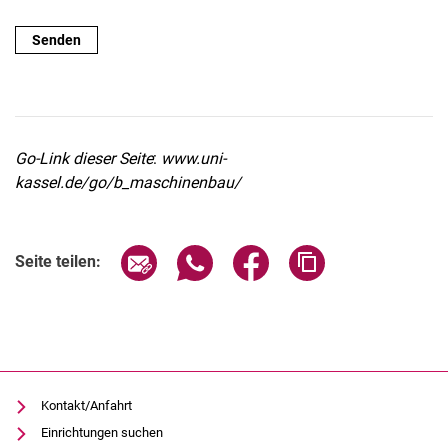
Go-Link dieser Seite
:
www.uni-
kassel.de/go/b_maschinenbau/
Seite über E-Mail teilen
Seite über WhatsApp teilen (exter
Seite über Facebook teile
Adresse der Seite
Seite teilen:
Kontakt/Anfahrt
Einrichtungen suchen