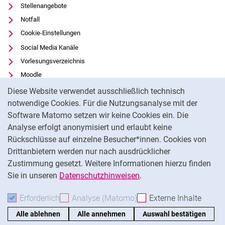
Stellenangebote
Notfall
Cookie-Einstellungen
Social Media Kanäle
Vorlesungsverzeichnis
Moodle
Cookie-Hinweis
Panopto
Diese Website verwendet ausschließlich technisch
Universitätsbibliothek
notwendige Cookies. Für die Nutzungsanalyse mit der
Software Matomo setzen wir keine Cookies ein. Die
Datenschutz
Analyse erfolgt anonymisiert und erlaubt keine
Barrierefreiheit
Rückschlüsse auf einzelne Besucher*innen. Cookies von
Transparenter KI-Einsatz
Drittanbietern werden nur nach ausdrücklicher
Impressum
Zustimmung gesetzt. Weitere Informationen hierzu finden
Sie in unseren
Datenschutzhinweisen
.
Na
Erforderlich
Erforderliche Cookies akzeptieren
Analyse (Matomo)
Analyse-Cookies akzepti
Externe Inhalte
: Exte
Alle ablehnen
Alle annehmen
Auswahl bestätigen