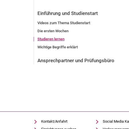
Vor der Bewerbung
Stellenangebote
Einführung und Studienstart
Nach der Bewerbung
Videos zum Thema Studienstart
Alum­ni und Freunde
Die ersten Wochen
Im Studium
Studieren lernen
Kontakt und Standorte
Wichtige Begriffe erklärt
Kontakt und Beratung
Ansprechpartner und Prüfungsbüro
Kontakt/Anfahrt
Social Media Ka