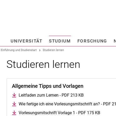
Springe direkt zu: Inhalt
Springe direkt zu: Suche
Springe direkt zu: Hauptnav
Suchmas
UNIVERSITÄT
STUDIUM
FORSCHUNG
Hochschule fü
Einführung und Studienstart
Studieren lernen
Studieren lernen
Allgemeine Tipps und Vorlagen
Leitfaden zum Lernen - PDF 213 KB
Wie fertige ich eine Vorlesungsmitschrift an? - PDF 2
Vorlesungsmitschrift Vorlage 1 - PDF 175 KB