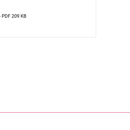
) - PDF 209 KB
rner Link, öffnet neues Fenster)
en (externer Link, öffnet neues Fenster)
te kopieren