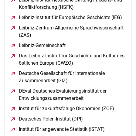
Konflikt­forschung (HSFK)
(öffnet neues Fenster)
Leibniz-Institut für Europäische Geschichte (IEG)
(öffne
Leibniz-Zentrum Allgemeine Sprachwissenschaft
(ZAS)
(öffnet neues Fenster)
Leibniz-Gemeinschaft
(öffnet neues Fenster)
Das Leibniz-Institut für Geschichte und Kultur des
östlichen Europa (GWZO)
(öffnet neues Fenster)
Deutsche Gesellschaft für Internationale
Zusammenarbeit (GIZ)
(öffnet neues Fenster)
DEval Deutsches Evaluierungsinstitut der
Entwicklungszusammenarbeit
(öffnet neues Fenster)
Institut für zukunftsfähige Ökonomien (ZOE)
(öffnet ne
Deutsches Polen-Institut (DPI)
(öffnet neues Fenster)
Institut für angewandte Statistik (ISTAT)
(öffnet neues 