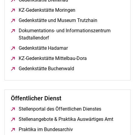
KZ-Gedenkstätte Moringen
(öffnet neues Fenster)
Gedenkstätte und Museum Trutzhain
(öffnet neues Fen
Dokumentations- und Informationszentrum
Stadtallendorf
(öffnet neues Fenster)
Gedenkstätte Hadamar
(öffnet neues Fenster)
KZ-Gedenkstätte Mittelbau-Dora
(öffnet neues Fenster)
Gedenkstätte Buchenwald
(öffnet neues Fenster)
Öffentlicher Dienst
Stellenportal des Öffentlichen Dienstes
(öffnet neues F
Stellenangebote & Praktika Auswärtiges Amt
(öffnet ne
Praktika im Bundesarchiv
(öffnet neues Fenster)