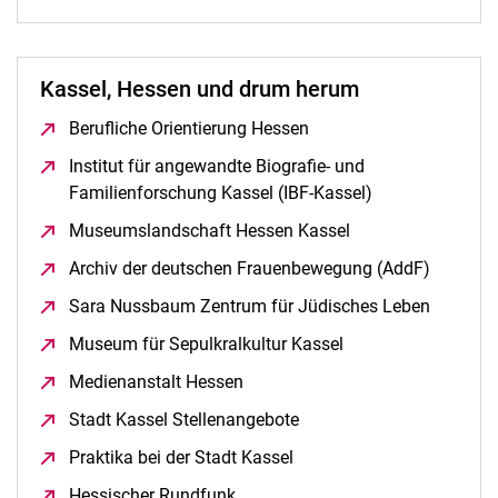
Kassel, Hessen und drum herum
Berufliche Orientierung Hessen
(öffnet neues Fenster)
Institut für angewandte Biografie- und
Familienforschung Kassel (IBF-Kassel)
(öffnet neues F
Museumslandschaft Hessen Kassel
(öffnet neues Fens
Archiv der deutschen Frauenbewegung (AddF)
(öffnet 
Sara Nussbaum Zentrum für Jüdisches Leben
(öffnet 
Museum für Sepulkralkultur Kassel
(öffnet neues Fenst
Medienanstalt Hessen
(öffnet neues Fenster)
Stadt Kassel Stellenangebote
(öffnet neues Fenster)
Praktika bei der Stadt Kassel
(öffnet neues Fenster)
Hessischer Rundfunk
(öffnet neues Fenster)