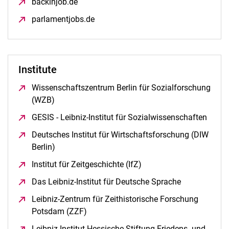
backinjob.de
(öffnet neues Fenster)
parlamentjobs.de
(öffnet neues Fenster)
Institute
Wissenschaftszentrum Berlin für Sozialforschung
(WZB)
(öffnet neues Fenster)
GESIS - Leibniz-Institut für Sozialwissenschaften
(öffne
Deutsches Institut für Wirtschaftsforschung (DIW
Berlin)
(öffnet neues Fenster)
Institut für Zeitgeschichte (IfZ)
(öffnet neues Fenster)
Das Leibniz-Institut für Deutsche Sprache
(öffnet neues
Leibniz-Zentrum für Zeithistorische Forschung
Potsdam (ZZF)
(öffnet neues Fenster)
Leibniz-Institut Hessische Stiftung Friedens- und