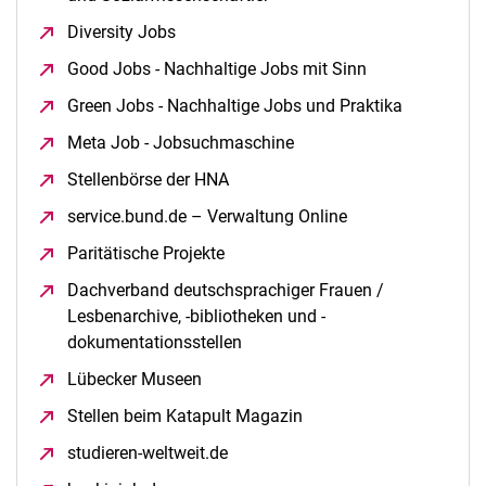
Diversity Jobs
(öffnet neues Fenster)
Good Jobs - Nachhaltige Jobs mit Sinn
(öffnet neues F
Green Jobs - Nachhaltige Jobs und Praktika
(öffnet ne
Meta Job - Jobsuchmaschine
(öffnet neues Fenster)
Stellenbörse der HNA
(öffnet neues Fenster)
service.bund.de – Verwaltung Online
(öffnet neues Fens
Paritätische Projekte
(öffnet neues Fenster)
Dachverband deutschsprachiger Frauen /
Lesbenarchive, -bibliotheken und -
dokumentationsstellen
(öffnet neues Fenster)
Lübecker Museen
(öffnet neues Fenster)
Stellen beim Katapult Magazin
(öffnet neues Fenster)
studieren-weltweit.de
(öffnet neues Fenster)