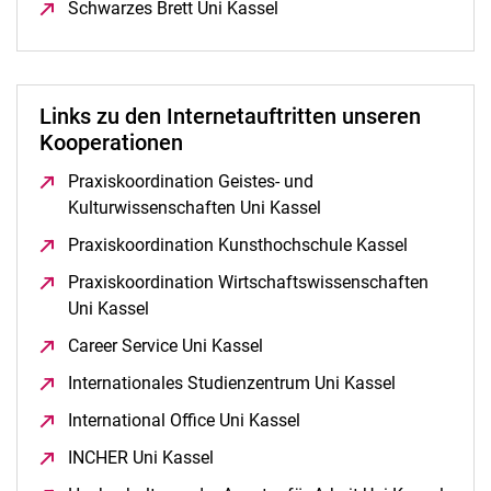
Schwarzes Brett Uni Kassel
(öffnet neues Fenster)
Links zu den Internetauftritten unseren
Kooperationen
Praxiskoordination Geistes- und
Kulturwissenschaften Uni Kassel
(öffnet neues Fenster
Praxiskoordination Kunsthochschule Kassel
(öffnet ne
Praxiskoordination Wirtschaftswissenschaften
Uni Kassel
(öffnet neues Fenster)
Career Service Uni Kassel
(öffnet neues Fenster)
Internationales Studienzentrum Uni Kassel
(öffnet neue
International Office Uni Kassel
(öffnet neues Fenster)
INCHER Uni Kassel
(öffnet neues Fenster)