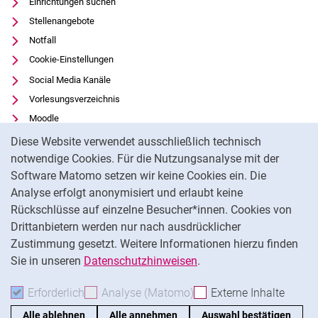
Einrichtungen suchen
Stellenangebote
Notfall
Cookie-Einstellungen
Social Media Kanäle
Vorlesungsverzeichnis
Moodle
Cookie-Hinweis
Panopto
Diese Website verwendet ausschließlich technisch
Universitätsbibliothek
notwendige Cookies. Für die Nutzungsanalyse mit der
Software Matomo setzen wir keine Cookies ein. Die
Datenschutz
Analyse erfolgt anonymisiert und erlaubt keine
Barrierefreiheit
Rückschlüsse auf einzelne Besucher*innen. Cookies von
Transparenter KI-Einsatz
Drittanbietern werden nur nach ausdrücklicher
Impressum
Zustimmung gesetzt. Weitere Informationen hierzu finden
Sie in unseren
Datenschutzhinweisen
.
Na
Erforderlich
Erforderliche Cookies akzeptieren
Analyse (Matomo)
Analyse-Cookies akzepti
Externe Inhalte
: Exte
Alle ablehnen
Alle annehmen
Auswahl bestätigen