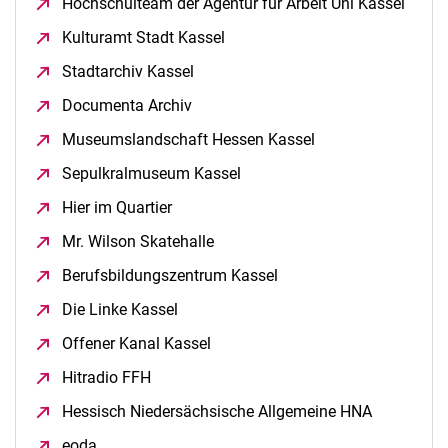
Hochschulteam der Agentur für Arbeit Uni Kassel
(öffne
Kulturamt Stadt Kassel
(öffnet neues Fenster)
Stadtarchiv Kassel
(öffnet neues Fenster)
Documenta Archiv
(öffnet neues Fenster)
Museumslandschaft Hessen Kassel
(öffnet neues Fens
Sepulkralmuseum Kassel
(öffnet neues Fenster)
Hier im Quartier
(öffnet neues Fenster)
Mr. Wilson Skatehalle
(öffnet neues Fenster)
Berufsbildungszentrum Kassel
(öffnet neues Fenster)
Die Linke Kassel
(öffnet neues Fenster)
Offener Kanal Kassel
(öffnet neues Fenster)
Hitradio FFH
(öffnet neues Fenster)
Hessisch Niedersächsische Allgemeine HNA
(öffnet ne
eoda
(öffnet neues Fenster)