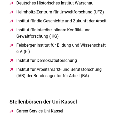
Deutsches Historisches Institut Warschau
(öffnet neues
Helmholtz-Zentrum für Umweltforschung (UFZ)
(öffnet
Institut für die Geschichte und Zukunft der Arbeit
(öffne
Institut für interdisziplinäre Konflikt- und
Gewaltforschung (IKG)
(öffnet neues Fenster)
Felsberger Institut für Bildung und Wissenschaft
e.V. (FI)
(öffnet neues Fenster)
Institut für Demokratieforschung
(öffnet neues Fenster)
Institut für Arbeitsmarkt- und Berufsforschung
(IAB) der Bundesagentur für Arbeit (BA)
(öffnet neues F
Stellenbörsen der Uni Kassel
Career Service Uni Kassel
(öffnet neues Fenster)