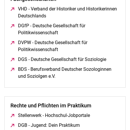
VHD - Verband der Historiker und Historikerinnen
Deutschlands
(öffnet neues Fenster)
DGfP - Deutsche Gesellschaft für
Politikwissenschaft
(öffnet neues Fenster)
Pflichtpraktikum
DVPW - Deutsche Gesellschaft für
Relevanz von Praxiserfahrung
Politikwissenschaft
(öffnet neues Fenster)
Schritt-für-Schritt durchs Praktikum
DGS - Deutsche Gesellschaft für Soziologie
(öffnet neu
Suchen – Bewerben – Stellenbörsen
BDS - Berufsverband Deutscher Sozologinnen
Abschlussarbeit
und Soziolgen e.V.
(öffnet neues Fenster)
Rechte und Pflichten im Praktikum
Stellenwerk - Hochschul-Jobportale
(öffnet neues Fenst
DGB - Jugend: Dein Praktikum
(öffnet neues Fenster)