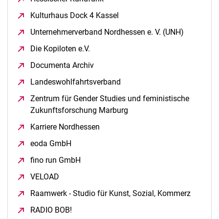
Kulturhaus Dock 4 Kassel
(öffnet neues Fenster)
Unternehmerverband Nordhessen e. V. (UNH)
(öffnet ne
Die Kopiloten e.V.
(öffnet neues Fenster)
Documenta Archiv
(öffnet neues Fenster)
Landeswohlfahrtsverband
(öffnet neues Fenster)
Zentrum für Gender Studies und feministische
Zukunftsforschung Marburg
(öffnet neues Fenster)
Karriere Nordhessen
(öffnet neues Fenster)
eoda GmbH
(öffnet neues Fenster)
fino run GmbH
(öffnet neues Fenster)
VELOAD
(öffnet neues Fenster)
Raamwerk - Studio für Kunst, Sozial, Kommerz
(öffnet 
RADIO BOB!
(öffnet neues Fenster)