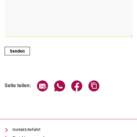
Seite über E-Mail teilen
Seite über WhatsApp teilen (exter
Seite über Facebook teile
Adresse der Seite
Seite teilen:
Kontakt/Anfahrt