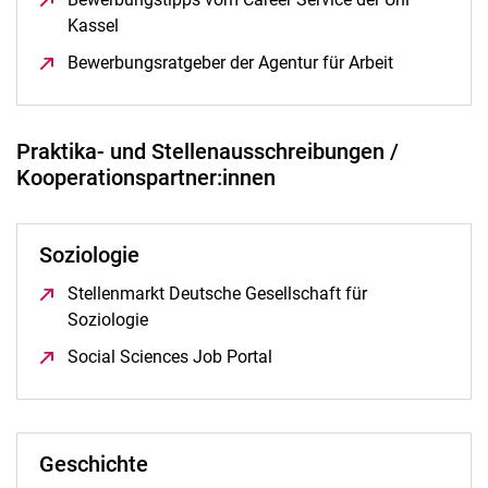
Kassel
(öffnet neues Fenster)
Bewerbungsratgeber der Agentur für Arbeit
(öffnet neue
Praktika- und Stellenausschreibungen /
Kooperationspartner:innen
Soziologie
Stellenmarkt Deutsche Gesellschaft für
Soziologie
(öffnet neues Fenster)
Social Sciences Job Portal
(öffnet neues Fenster)
Geschichte