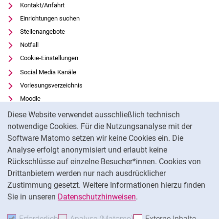
Kontakt/Anfahrt
Einrichtungen suchen
Stellenangebote
Notfall
Cookie-Einstellungen
Social Media Kanäle
Vorlesungsverzeichnis
Moodle
Cookie-Hinweis
Panopto
Diese Website verwendet ausschließlich technisch
Universitätsbibliothek
notwendige Cookies. Für die Nutzungsanalyse mit der
Software Matomo setzen wir keine Cookies ein. Die
Datenschutz
Analyse erfolgt anonymisiert und erlaubt keine
Barrierefreiheit
Rückschlüsse auf einzelne Besucher*innen. Cookies von
Transparenter KI-Einsatz
Drittanbietern werden nur nach ausdrücklicher
Impressum
Zustimmung gesetzt. Weitere Informationen hierzu finden
Sie in unseren
Datenschutzhinweisen
.
Na
Erforderlich
Erforderliche Cookies akzeptieren
Analyse (Matomo)
Analyse-Cookies akzepti
Externe Inhalte
: Exte