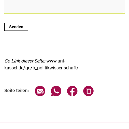
Go-Link dieser Seite:
www.uni-
kassel.de/go/b_politikwissenschaft/
Seite über E-Mail teilen
Seite über WhatsApp teilen (exter
Seite über Facebook teile
Adresse der Seite
Seite teilen: