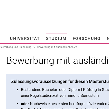
Springe direkt zu: Inhalt
Springe direkt zu: Suche
Springe direkt zu: Hauptnav
Suchmas
UNIVERSITÄT
STUDIUM
FORSCHUNG
Hochschule fü
Bewerbung und Zulassung
Bewerbung mit ausländischen Ze...
Bewerbung mit ausländ
Zulassungsvoraussetzungen für diesen Masterst
Bestandene Bachelor- oder Diplom I-Prüfung in St
einer Regelstudienzeit von mind. 6 Semestern
oder
Nachweis eines ersten berufsqualifizierenden 