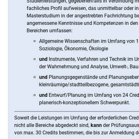
Studienleistungen, gegebenenfalls in Verbindung m
fachliches Profil aufweisen, das unmittelbar oder i
Masterstudium in der angestrebten Fachrichtung befä
angemessene Kenntnisse und Kompetenzen in den 
Bereichen umfassen:
Allgemeine Wissenschaften im Umfang von 12 
Soziologie, Ökonomie, Ökologie
und
Instrumente, Verfahren und Technik im U
der Wahrnehmung und Analyse, Umwelt-, Bau
und
Planungsgegenstände und Planungsebene
kleinräumige/stadtteilbezogene, gesamtstädt
und
Entwurf/Planung im Umfang von 24 Credit
planerisch-konzeptionellem Schwerpunkt.
Soweit die Leistungen im Umfang der erforderlichen Cre
nicht alle Bereiche abgedeckt sind,
kann
der Prüfungsau
von max. 30 Credits bestimmen, die bis zur Anmeldung d