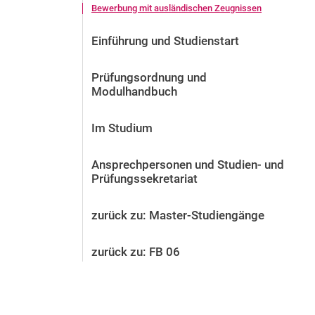
Bewerbung mit ausländischen Zeugnissen
Vor der Bewerbung
Stellenangebote
Einführung und Studienstart
Nach der Bewerbung
Alum­ni und Freunde
Prüfungsordnung und
Im Studium
Modulhandbuch
Kontakt und Standorte
Kontakt und Beratung
Im Studium
Ansprechpersonen und Studien- und
Prüfungssekretariat
zurück zu: Master-Studiengänge
zurück zu: FB 06