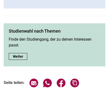
Studienwahl nach Themen
Finde den Studiengang, der zu deinen Interessen
passt.
Studienwahl nach Themen:
Weiter
Seite über E-Mail teilen
Seite über WhatsApp teilen (exter
Seite über Facebook teile
Adresse der Seite
Seite teilen: