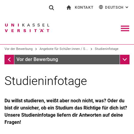
KONTAKT
DEUTSCH
: AL
Springe direkt zu: Inhalt
Springe direkt zu: Suche
Springe direkt zu: Hauptnav
zur Startseite
Suchformular
Suchbegriff
Kontakt und Beratung rund ums Studium
English
Kontakt für Presse und Öffentlichkeit
Allgemeiner Kontakt und Standorte
Suchmaschine
Navig
Einrichtungen suchen
Vor der Bewerbung
Angebote für Schüler:innen / S...
Studieninfotage
Personen suchen
Suchen (öffnet externen Link in einem 
Angebote für Schüler:innen / Studieninteressierte
Unter
Vor der Bewerbung
Studieninfotage
Orientierungsveranstaltungen
Du willst studieren, weißt aber noch nicht, was? Oder du
Studienwahl nach Themen
bist dir unsicher, ob ein Studium das Richtige für dich ist?
Probiere aus
Unsere Studieninfotage liefern dir Antworten auf deine
Studieninfotage
Fragen!
Studierende erzählen