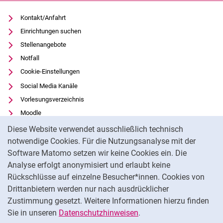
Kontakt/Anfahrt
Einrichtungen suchen
Stellenangebote
Notfall
Cookie-Einstellungen
Social Media Kanäle
Vorlesungsverzeichnis
Moodle
Cookie-Hinweis
Panopto
Diese Website verwendet ausschließlich technisch
Universitätsbibliothek
notwendige Cookies. Für die Nutzungsanalyse mit der
Software Matomo setzen wir keine Cookies ein. Die
Datenschutz
Analyse erfolgt anonymisiert und erlaubt keine
Barrierefreiheit
Rückschlüsse auf einzelne Besucher*innen. Cookies von
Transparenter KI-Einsatz
Drittanbietern werden nur nach ausdrücklicher
Impressum
Zustimmung gesetzt. Weitere Informationen hierzu finden
Sie in unseren
Datenschutzhinweisen
.
Na