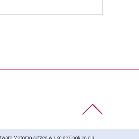
rner Link, öffnet neues Fenster)
en (externer Link, öffnet neues Fenster)
te kopieren
Nach oben
tware Matomo setzen wir keine Cookies ein.