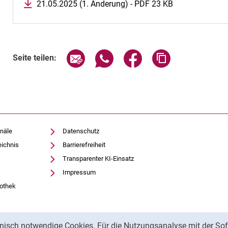
21.05.2025 (1. Änderung) - PDF 23 KB
Seite über E-Mail teilen
Seite über WhatsApp teilen (exte
Seite über Facebook teil
Adresse der Sei
Seite teilen:
näle
Datenschutz
eichnis
Barrierefreiheit
Transparenter KI-Einsatz
Impressum
iothek
nisch notwendige Cookies. Für die Nutzungsanalyse mit der Sof