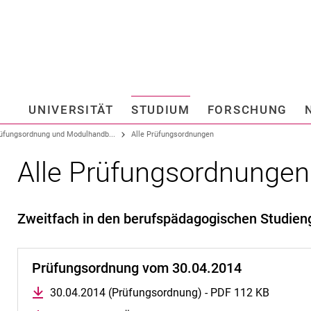
Springe direkt zu: Inhalt
Springe direkt zu: Suche
Springe direkt zu: Hauptnav
Suchmas
UNIVERSITÄT
STUDIUM
FORSCHUNG
Hochschule fü
üfungsordnung und Modulhandb...
Alle Prüfungsordnungen
Alle Prüfungsordnungen
Zweit­­fach in den be­­rufs­­­pä­d­a­go­gi­­schen Stu­­di­e
Prüfungsordnung vom 30.04.2014
30.04.2014 (Prüfungsordnung) - PDF 112 KB