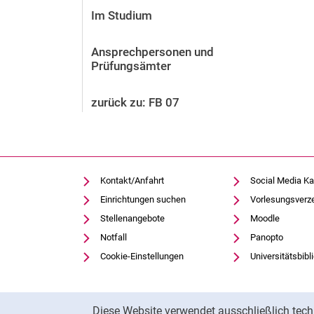
Vor der Bewerbung
Im Studium
Stellenangebote
Nach der Bewerbung
Ansprechpersonen und
Prüfungsämter
Alum­ni und Freunde
Im Studium
zurück zu: FB 07
Kontakt und Standorte
Kontakt und Beratung
Kontakt/Anfahrt
Social Media Ka
Einrichtungen suchen
Vorlesungsverz
Stellenangebote
Moodle
Notfall
Panopto
Cookie-Einstellungen
Universitätsbibl
Cookie-Hinweis
Diese Website verwendet ausschließlich tech