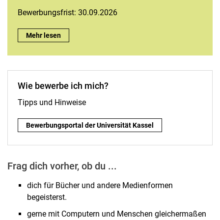
Bewerbungsfrist: 30.09.2026
Bewirb dich jetzt für eine Ausbildung als Fachangestellte/Fac
Mehr lesen
Wie be­wer­be ich mich?
Tipps und Hin­wei­se
Wie be­wer­be ich mich? :
Be­wer­bungspor­tal der Universität Kas­sel
Frag dich vor­her, ob du ...
dich für Bücher und andere Medienformen
begeisterst.
gerne mit Computern und Menschen gleichermaßen