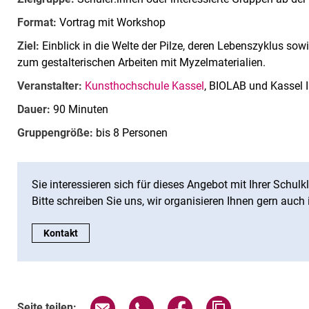
Format:
Vortrag mit Workshop
Ziel:
Einblick in die Welte der Pilze, deren Lebenszyklus s
zum gestalterischen Arbeiten mit Myzelmaterialien.
Veranstalter:
Kunsthochschule Kassel
, BIOLAB und Kassel In
Dauer:
90 Minuten
Gruppengröße:
bis 8 Personen
Sie interessieren sich für dieses Angebot mit Ihrer Schu
Bitte schreiben Sie uns, wir organisieren Ihnen gern auch 
CTA:
Kontakt
Seite über E-Mail teilen
Seite über WhatsApp teilen (exte
Seite über Facebook teil
Adresse der Sei
Seite teilen: