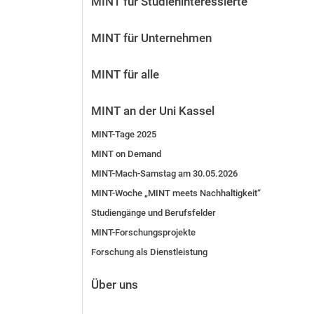
MINT für Studien­interessierte
Vor der Bewerbung
Stellenangebote
MINT für Unternehmen
Nach der Bewerbung
Alum­ni und Freunde
MINT für alle
Im Studium
Kontakt und Standorte
MINT an der Uni Kassel
Kontakt und Beratung
MINT-Tage 2025
MINT on Demand
MINT-Mach-Samstag am 30.05.2026
MINT-Woche „MINT meets Nachhaltigkeit“
Studiengänge und Berufsfelder
MINT-Forschungsprojekte
Forschung als Dienstleistung
Über uns