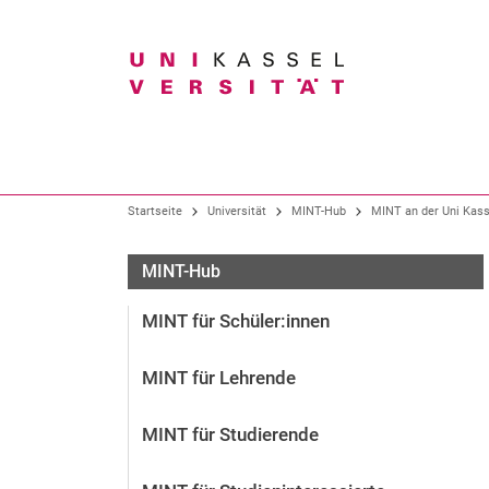
Suchbegriff
Unser Profil
Studium im Überblick
Forschung im Überblick
Startseite
Universität
MINT-Hub
MINT an der Uni Kass
Organisation
Alle Studiengänge
Forschungsschwerpunkte
MINT-Hub
Präsidium
Bachelor-Studiengänge
Forschungs- und Graduiertenförderung
MINT für Schüler:in­nen
Gremien
Lehramtsstudium
Fachbereiche und Institute
Studiengänge der Kunsthochschule
MINT für Lehrende
Wissens- und Technologietransfer
Hochschulverwaltung
Master-Studiengänge
Zentrale Einrichtungen
Neue Studienangebote
MINT für Studierende
Bürgeruni / Gasthörendenprogramm
Arbeitgeberin