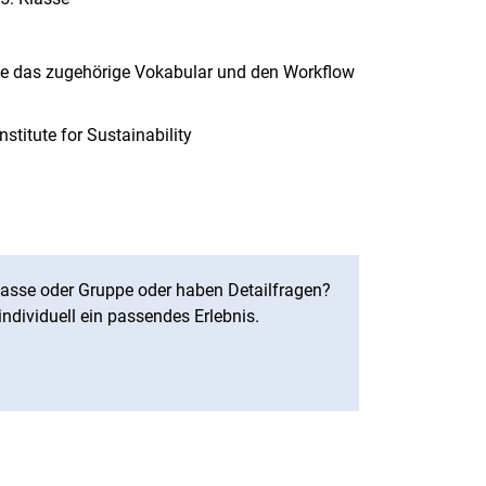
owie das zugehörige Vokabular und den Workflow
stitute for Sustainability
lklasse oder Gruppe oder haben Detailfragen?
individuell ein passendes Erlebnis.
rner Link, öffnet neues Fenster)
en (externer Link, öffnet neues Fenster)
te kopieren