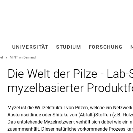
Springe direkt zu: Inhalt
Springe direkt zu: Suche
Springe direkt zu: Hauptnav
Suchmas
UNIVERSITÄT
STUDIUM
FORSCHUNG
Hochschule fü
el
MINT on Demand
Die Welt der Pilze - Lab-
myzelbasierter Produkt
Myzel ist die Wurzelstruktur von Pilzen, welche ein Netzwerk
Austernseitlinge oder Shitake von (Abfall-)Stoffen (z.B. Ho
Das entstehende Myzelnetzwerk verhält sich dabei wie ein na
zusammenhält. Dieser natürliche vorkommende Prozess kan