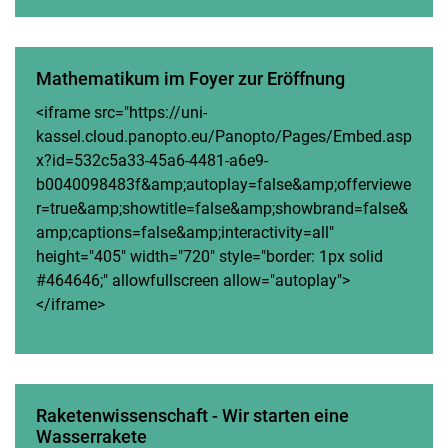
Mathematikum im Foyer zur Eröffnung
<iframe src="https://uni-
kassel.cloud.panopto.eu/Panopto/Pages/Embed.asp
x?id=532c5a33-45a6-4481-a6e9-
b0040098483f&amp;autoplay=false&amp;offerviewe
r=true&amp;showtitle=false&amp;showbrand=false&
amp;captions=false&amp;interactivity=all"
height="405" width="720" style="border: 1px solid
#464646;" allowfullscreen allow="autoplay">
</iframe>
Raketenwissenschaft - Wir starten eine
Wasserrakete