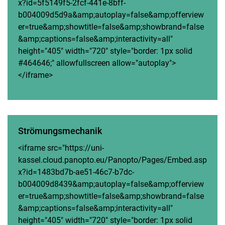
x?id=5f5149f5-2fcf-441e-8bff-
b004009d5d9a&amp;autoplay=false&amp;offerview
er=true&amp;showtitle=false&amp;showbrand=false
&amp;captions=false&amp;interactivity=all"
height="405" width="720" style="border: 1px solid
#464646;" allowfullscreen allow="autoplay">
</iframe>
Strömungsmechanik
<iframe src="https://uni-
kassel.cloud.panopto.eu/Panopto/Pages/Embed.asp
x?id=1483bd7b-ae51-46c7-b7dc-
b004009d8439&amp;autoplay=false&amp;offerview
er=true&amp;showtitle=false&amp;showbrand=false
&amp;captions=false&amp;interactivity=all"
height="405" width="720" style="border: 1px solid