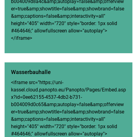
b004009d8a4c&amp;autoplay=false&amp;offerview
er=true&amp;showtitle=false&amp;showbrand=false
&amp;captions=false&amp;interactivity=all"
height="405" width="720" style="border: 1px solid
#464646;" allowfullscreen allow="autoplay">
</iframe>
Wasserbauhalle
<iframe src="https://uni-
kassel.cloud.panopto.eu/Panopto/Pages/Embed.asp
x?id=0ee62155-4537-4db2-b731-
b004009d0c65&amp;autoplay=false&amp;offerview
er=true&amp;showtitle=false&amp;showbrand=false
&amp;captions=false&amp;interactivity=all"
height="405" width="720" style="border: 1px solid
#464646;" allowfullscreen allow="autoplay">