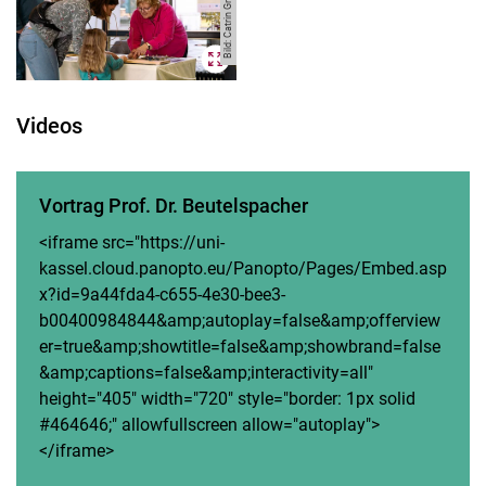
Bild: Catrin Grabowski
Videos
Vortrag Prof. Dr. Beutelspacher
<iframe src="https://uni-
kassel.cloud.panopto.eu/Panopto/Pages/Embed.asp
x?id=9a44fda4-c655-4e30-bee3-
b00400984844&amp;autoplay=false&amp;offerview
er=true&amp;showtitle=false&amp;showbrand=false
&amp;captions=false&amp;interactivity=all"
height="405" width="720" style="border: 1px solid
#464646;" allowfullscreen allow="autoplay">
</iframe>