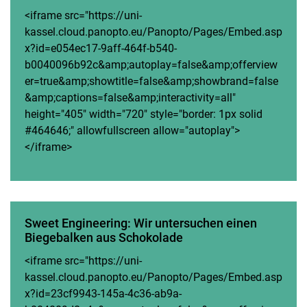
<iframe src="https://uni-
kassel.cloud.panopto.eu/Panopto/Pages/Embed.asp
x?id=e054ec17-9aff-464f-b540-
b0040096b92c&amp;autoplay=false&amp;offerview
er=true&amp;showtitle=false&amp;showbrand=false
&amp;captions=false&amp;interactivity=all"
height="405" width="720" style="border: 1px solid
#464646;" allowfullscreen allow="autoplay">
</iframe>
Sweet Engineering: Wir untersuchen einen
Biegebalken aus Schokolade
<iframe src="https://uni-
kassel.cloud.panopto.eu/Panopto/Pages/Embed.asp
x?id=23cf9943-145a-4c36-ab9a-