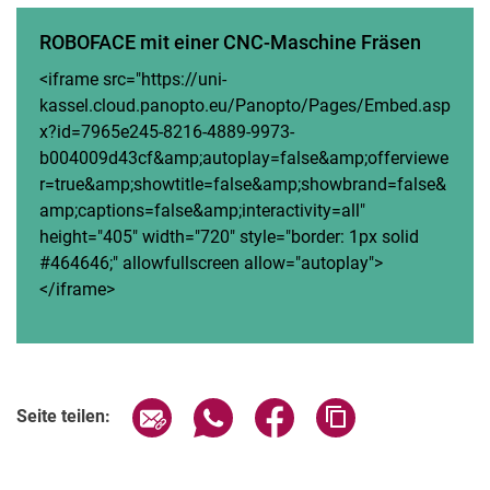
ROBOFACE mit einer CNC-Maschine Fräsen
<iframe src="https://uni-
kassel.cloud.panopto.eu/Panopto/Pages/Embed.asp
x?id=7965e245-8216-4889-9973-
b004009d43cf&amp;autoplay=false&amp;offerviewe
r=true&amp;showtitle=false&amp;showbrand=false&
amp;captions=false&amp;interactivity=all"
height="405" width="720" style="border: 1px solid
#464646;" allowfullscreen allow="autoplay">
</iframe>
Seite über E-Mail teilen
Seite über WhatsApp teilen (exter
Seite über Facebook teile
Adresse der Seite
Seite teilen: