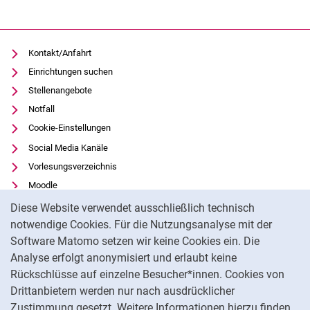
Kontakt/Anfahrt
Einrichtungen suchen
Stellenangebote
Notfall
Cookie-Einstellungen
Social Media Kanäle
Vorlesungsverzeichnis
Moodle
Cookie-Hinweis
Panopto
Diese Website verwendet ausschließlich technisch
Universitätsbibliothek
notwendige Cookies. Für die Nutzungsanalyse mit der
Software Matomo setzen wir keine Cookies ein. Die
Datenschutz
Analyse erfolgt anonymisiert und erlaubt keine
Barrierefreiheit
Rückschlüsse auf einzelne Besucher*innen. Cookies von
Transparenter KI-Einsatz
Drittanbietern werden nur nach ausdrücklicher
Impressum
Zustimmung gesetzt. Weitere Informationen hierzu finden