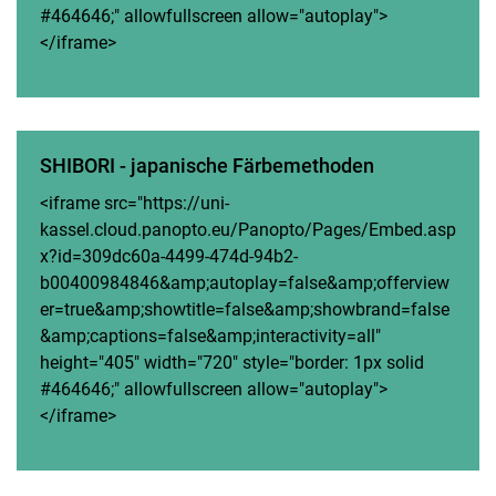
#464646;" allowfullscreen allow="autoplay">
</iframe>
SHIBORI - japanische Färbemethoden
<iframe src="https://uni-
kassel.cloud.panopto.eu/Panopto/Pages/Embed.asp
x?id=309dc60a-4499-474d-94b2-
b00400984846&amp;autoplay=false&amp;offerview
er=true&amp;showtitle=false&amp;showbrand=false
&amp;captions=false&amp;interactivity=all"
height="405" width="720" style="border: 1px solid
#464646;" allowfullscreen allow="autoplay">
</iframe>