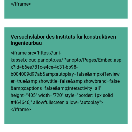
</iframe>
Versuchslabor des Instituts für konstruktiven
Ingenieurbau
<iframe src="https://uni-
kassel.cloud.panopto.eu/Panopto/Pages/Embed.asp
x?id=b6ee781c-e4ce-4c31-bb98-
b004009d97ab&amp;autoplay=false&amp;offerview
er=true&amp;showtitle=false&amp;showbrand=false
&amp;captions=false&amp;interactivity=all"
height="405" width="720" style="border: 1px solid
#464646;" allowfullscreen allow="autoplay">
</iframe>