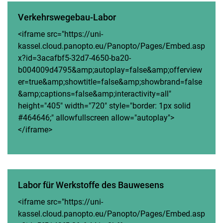
Verkehrswegebau-Labor
<iframe src="https://uni-
kassel.cloud.panopto.eu/Panopto/Pages/Embed.asp
x?id=3acafbf5-32d7-4650-ba20-
b004009d4795&amp;autoplay=false&amp;offerview
er=true&amp;showtitle=false&amp;showbrand=false
&amp;captions=false&amp;interactivity=all"
height="405" width="720" style="border: 1px solid
#464646;" allowfullscreen allow="autoplay">
</iframe>
Labor für Werkstoffe des Bauwesens
<iframe src="https://uni-
kassel.cloud.panopto.eu/Panopto/Pages/Embed.asp