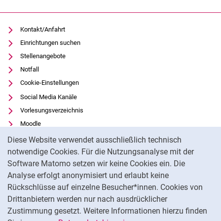
Kontakt/Anfahrt
Einrichtungen suchen
Stellenangebote
Notfall
Cookie-Einstellungen
Social Media Kanäle
Vorlesungsverzeichnis
Moodle
Cookie-Hinweis
Panopto
Diese Website verwendet ausschließlich technisch
Universitätsbibliothek
notwendige Cookies. Für die Nutzungsanalyse mit der
Software Matomo setzen wir keine Cookies ein. Die
Datenschutz
Analyse erfolgt anonymisiert und erlaubt keine
Barrierefreiheit
Rückschlüsse auf einzelne Besucher*innen. Cookies von
Transparenter KI-Einsatz
Drittanbietern werden nur nach ausdrücklicher
Impressum
Zustimmung gesetzt. Weitere Informationen hierzu finden