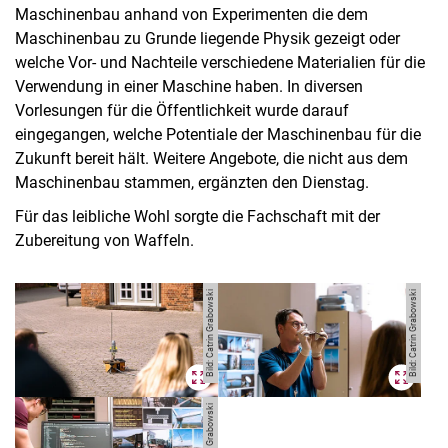
Maschinenbau anhand von Experimenten die dem
Maschinenbau zu Grunde liegende Physik gezeigt oder
welche Vor- und Nachteile verschiedene Materialien für die
Verwendung in einer Maschine haben. In diversen
Vorlesungen für die Öffentlichkeit wurde darauf
MINT-Tage 2025
eingegangen, welche Potentiale der Maschinenbau für die
MINT on Demand
Zukunft bereit hält. Weitere Angebote, die nicht aus dem
Maschinenbau stammen, ergänzten den Dienstag.
MINT-Mach-Samstag am 30.05.2026
MINT-Woche „MINT meets Nachhaltigkeit“
Für das leibliche Wohl sorgte die Fachschaft mit der
Zubereitung von Waffeln.
Impressionen der MINT-Woche
Studiengänge und Berufsfelder
MINT-Forschungsprojekte
Bild: Catrin Grabowski
Bild: Catrin Grabowski
Forschung als Dienstleistung
Bild: Catrin Grabowski