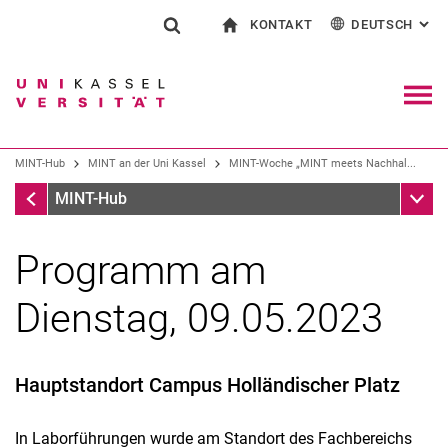
KONTAKT
DEUTSCH
: AL
Springe direkt zu: Inhalt
Springe direkt zu: Suche
Springe direkt zu: Hauptnav
zur Startseite
Suchformular
Suchbegriff
Kontakt und Beratung rund ums Studium
English
Kontakt für Presse und Öffentlichkeit
Allgemeiner Kontakt und Standorte
Suchmaschine
Navig
Einrichtungen suchen
MINT-Hub
MINT an der Uni Kassel
MINT-Woche „MINT meets Nachhal...
Personen suchen
Suchen (öffnet externen Link in einem 
MINT-Woche „MINT meets Nachhaltigkeit“
Unter
MINT-Hub
Programm am
Dienstag, 09.05.2023
Hauptstandort Campus Holländischer Platz
In Laborführungen wurde am Standort des Fachbereichs