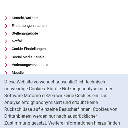
Kontakt/Anfahrt
Einrichtungen suchen
Stellenangebote
Notfall
Cookie-Einstellungen
Social Media Kanäle
Vorlesungsverzeichnis
Moodle
Cookie-Hinweis
Panopto
Diese Website verwendet ausschließlich technisch
Universitätsbibliothek
notwendige Cookies. Für die Nutzungsanalyse mit der
Software Matomo setzen wir keine Cookies ein. Die
Datenschutz
Analyse erfolgt anonymisiert und erlaubt keine
Barrierefreiheit
Rückschlüsse auf einzelne Besucher*innen. Cookies von
Transparenter KI-Einsatz
Drittanbietern werden nur nach ausdrücklicher
Impressum
Zustimmung gesetzt. Weitere Informationen hierzu finden