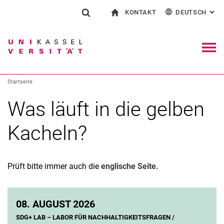
KONTAKT
DEUTSCH
: AL
Springe direkt zu: Inhalt
Springe direkt zu: Suche
Springe direkt zu: Hauptnav
zur Startseite
Suchformular
Suchbegriff
Kontakt und Beratung rund ums Studium
English
Kontakt für Presse und Öffentlichkeit
Allgemeiner Kontakt und Standorte
Suchmaschine
Navig
Einrichtungen suchen
Startseite
Personen suchen
Suchen (öffnet externen Link in einem 
Was läuft in die gelben
Kacheln?
Prüft bitte immer auch die
englische Seite.
08.
AUGUST 2026
SDG+ LAB – LABOR FÜR NACHHALTIGKEITSFRAGEN /