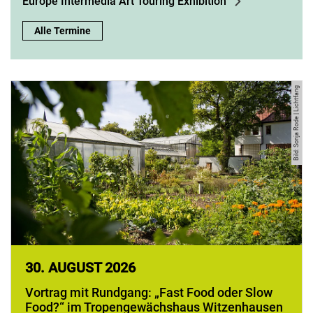
Europe Intermedia Art Touring Exhibition
Alle Termine
Bild: Sonja Rode | Lichtfang
30.
AUGUST 2026
Vortrag mit Rundgang: „Fast Food oder Slow
Food?“ im Tropengewächshaus Witzenhausen