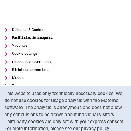
Diríjase a & Contacto
Facilidades de búsqueda
Vacantes
Cookie settings
Calendario universitario
Biblioteca universitaria
Moodle
Panopto
Cookie Notice
This website uses only technically necessary cookies. We
Protección de datos
do not use cookies for usage analysis with the Matomo
Accesibilidad
software. The analysis is anonymous and does not allow
Uso transparente de la IA
any conclusions to be drawn about individual visitors.
Pie de imprenta
Third-party cookies are only set with your express consent.
For more information, please see our privacy policy.