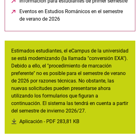
Información para estudiantes de primer semestre
(open
Eventos en Estudios Románicos en el semestre
de verano de 2026
(opens in a new window)
Estimados estudiantes, el eCampus de la universidad
se está modernizando (la llamada "conversión EXA").
Debido a ello, el "procedimiento de marcación
preferente" no es posible para el semestre de verano
de 2026 por razones técnicas. No obstante, las
nuevas solicitudes pueden presentarse ahora
utilizando los formularios que figuran a
continuación. El sistema las tendrá en cuenta a partir
del semestre de invierno 2026/27.
Aplicación - PDF 283,81 KB
(opens in a new window)