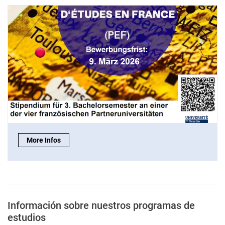
Beca del DAAD para Francia:
More Infos
Información sobre nuestros programas de
estudios