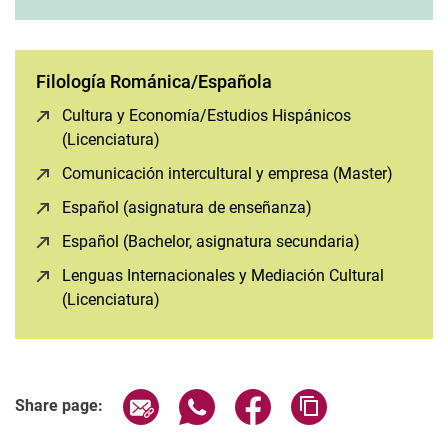
Filología Románica/Española
Cultura y Economía/Estudios Hispánicos
(Licenciatura)
(opens in a new window)
Comunicación intercultural y empresa (Master)
(opens 
Español (asignatura de enseñanza)
(opens in a new w
Español (Bachelor, asignatura secundaria)
(opens in a
Lenguas Internacionales y Mediación Cultural
(Licenciatura)
(opens in a new window)
Share page via email
Share page via WhatsApp (extern
Share page via Facebook 
Copy page addres
Share page: