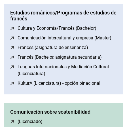
Estudios románicos/Programas de estudios de
francés
Cultura y Economía/Francés (Bachelor)
(opens in a ne
Comunicación intercultural y empresa (Master)
(opens 
Francés (asignatura de enseñanza)
(opens in a new w
Francés (Bachelor, asignatura secundaria)
(opens in a
Lenguas Internacionales y Mediación Cultural
(Licenciatura)
(opens in a new window)
KulturA (Licenciatura) - opción binacional
(opens in a 
Comunicación sobre sostenibilidad
(Licenciado)
(opens in a new window)