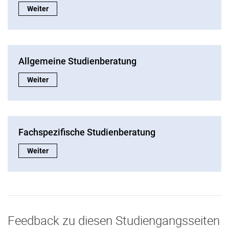
Information Studium:
Weiter
Allgemeine Studienberatung
Allgemeine Studienberatung:
Weiter
Fachspezifische Studienberatung
Fachspezifische Studienberatung:
Weiter
Feedback zu diesen Studiengangsseiten