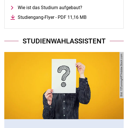
Wie ist das Stu­di­um auf­ge­baut?
Studiengang-Flyer - PDF 11,16 MB
(öffnet neues Fenste
STUDIENWAHLASSISTENT
Bild: 1STunningART-Adobe.Stock.com