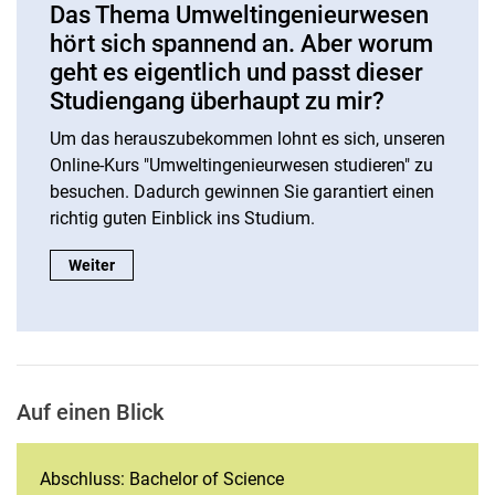
Das Thema Umweltingenieurwesen
hört sich spannend an. Aber worum
geht es eigentlich und passt dieser
Studiengang überhaupt zu mir?
Um das herauszubekommen lohnt es sich, unseren
Online-Kurs "Umweltingenieurwesen studieren" zu
besuchen. Dadurch gewinnen Sie garantiert einen
richtig guten Einblick ins Studium.
Das Thema Umweltingenieurwesen hört sich spannend an. Abe
Weiter
Auf einen Blick
Abschluss: Bachelor of Science