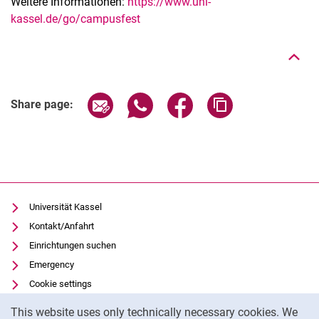
Weitere Informationen:
https://www.uni-
To top
kassel.de/go/campusfest
Related Links
Share page via email
Share page via WhatsApp (extern
Share page via Facebook 
Copy page addres
Share page:
Universität Kassel
Kontakt/Anfahrt
Einrichtungen suchen
Emergency
Cookie settings
Cookie Notice
Vorlesungsverzeichnis
This website uses only technically necessary cookies. We