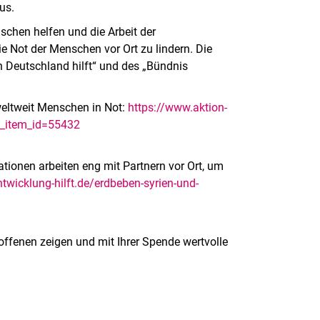
us.
schen helfen und die Arbeit der
ie Not der Menschen vor Ort zu lindern. Die
n Deutschland hilft“ und des „Bündnis
weltweit Menschen in Not:
https://www.aktion-
b_item_id=55432
tionen arbeiten eng mit Partnern vor Ort, um
ntwicklung-hilft.de/erdbeben-syrien-und-
roffenen zeigen und mit Ihrer Spende wertvolle
rner Link, öffnet neues Fenster)
en (externer Link, öffnet neues Fenster)
te kopieren