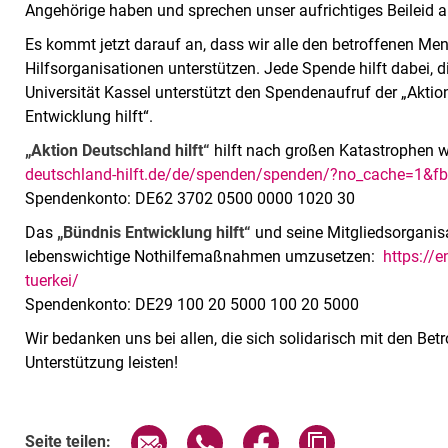
Angehörige haben und sprechen unser aufrichtiges Beileid a
Es kommt jetzt darauf an, dass wir alle den betroffenen Men
Hilfsorganisationen unterstützen. Jede Spende hilft dabei, d
Universität Kassel unterstützt den Spendenaufruf der „Aktio
Entwicklung hilft“.
„Aktion Deutschland hilft“
hilft nach großen Katastrophen 
deutschland-hilft.de/de/spenden/spenden/?no_cache=1&f
Spendenkonto: DE62 3702 0500 0000 1020 30
Das
„Bündnis Entwicklung hilft“
und seine Mitgliedsorganisa
lebenswichtige Nothilfemaßnahmen umzusetzen:
https://e
tuerkei/
Spendenkonto: DE29 100 20 5000 100 20 5000
Wir bedanken uns bei allen, die sich solidarisch mit den Bet
Unterstützung leisten!
Seite über E-Mail teilen
Seite über WhatsApp teilen (exte
Seite über Facebook teil
Adresse der Sei
Seite teilen: