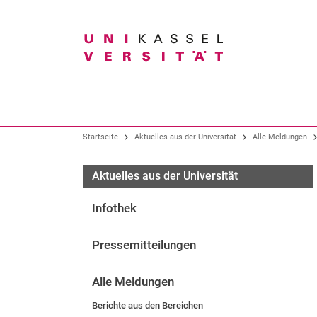
Suchbegriff
Unser Profil
Studium im Überblick
Forschung im Überblick
Startseite
Aktuelles aus der Universität
Alle Meldungen
Organisation
Alle Studiengänge
Forschungsschwerpunkte
Aktuelles aus der Universität
Präsidium
Bachelor-Studiengänge
Forschungs- und Graduiertenförderung
Infothek
Gremien
Lehramtsstudium
Fachbereiche und Institute
Studiengänge der Kunsthochschule
Pressemitteilungen
Wissens- und Technologietransfer
Hochschulverwaltung
Master-Studiengänge
Zentrale Einrichtungen
Neue Studienangebote
Alle Meldungen
Bürgeruni / Gasthörendenprogramm
Berichte aus den Bereichen
Arbeitgeberin