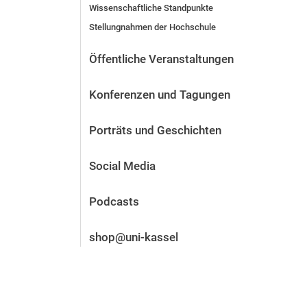
Wissenschaftliche Standpunkte
Vor der Bewerbung
Stellungnahmen der Hochschule
Stellenangebote
Nach der Bewerbung
Öffentliche Veranstaltungen
Alum­ni und Freunde
Im Studium
Konferenzen und Tagungen
Kontakt und Standorte
Kontakt und Beratung
Porträts und Geschichten
Social Media
Podcasts
shop@uni-kassel