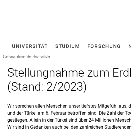
Springe direkt zu: Inhalt
Springe direkt zu: Suche
Springe direkt zu: Hauptnav
Suchmas
UNIVERSITÄT
STUDIUM
FORSCHUNG
Hochschule fü
Stellungnahmen der Hochschule
Stellungnahme zum Erdb
(Stand: 2/2023)
Wir sprechen allen Menschen unser tiefstes Mitgefühl aus, 
und der Türkei am 6. Februar betroffen sind. Die Zahl der To
gestiegen. Allein in der Türkei sind über 24 Millionen Mens
Wir sind in Gedanken auch bei den zahlreichen Studierenden 