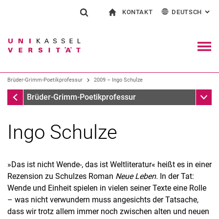
KONTAKT
DEUTSCH
: AL
Springe direkt zu: Inhalt
Springe direkt zu: Suche
Springe direkt zu: Hauptnav
zur Startseite
Suchformular
Suchbegriff
Kontakt und Beratung rund ums Studium
English
Kontakt für Presse und Öffentlichkeit
Allgemeiner Kontakt und Standorte
Suchmaschine
Navig
Einrichtungen suchen
Brüder-Grimm-Poetikprofessur
2009 – Ingo Schulze
Personen suchen
Suchen (öffnet externen Link in einem 
Brüder-Grimm-Poetikprofessur
Unter
Brüder-Grimm-Poetikprofessur
Ingo Schulze
»Das ist nicht Wende-, das ist Weltliteratur« heißt es in einer
Rezension zu Schulzes Roman
Neue Leben
. In der Tat:
Wende und Einheit spielen in vielen seiner Texte eine Rolle
– was nicht verwundern muss angesichts der Tatsache,
dass wir trotz allem immer noch zwischen alten und neuen