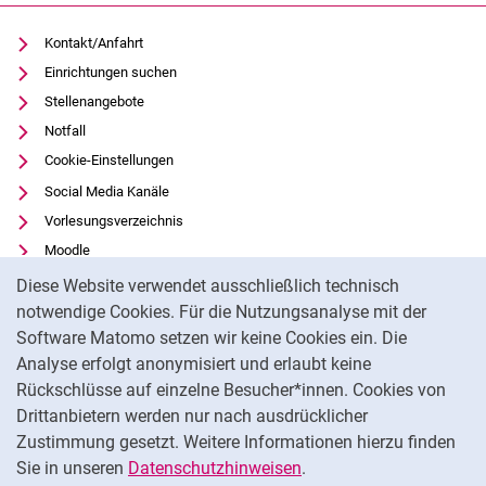
Kontakt/Anfahrt
Einrichtungen suchen
Stellenangebote
Notfall
Cookie-Einstellungen
Social Media Kanäle
Vorlesungsverzeichnis
Moodle
Cookie-Hinweis
Panopto
Diese Website verwendet ausschließlich technisch
Universitätsbibliothek
notwendige Cookies. Für die Nutzungsanalyse mit der
Software Matomo setzen wir keine Cookies ein. Die
Datenschutz
Analyse erfolgt anonymisiert und erlaubt keine
Barrierefreiheit
Rückschlüsse auf einzelne Besucher*innen. Cookies von
Transparenter KI-Einsatz
Drittanbietern werden nur nach ausdrücklicher
Impressum
Zustimmung gesetzt. Weitere Informationen hierzu finden
Sie in unseren
Datenschutzhinweisen
.