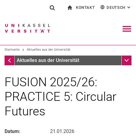
KONTAKT
DEUTSCH
: AL
Springe direkt zu: Inhalt
Springe direkt zu: Suche
Springe direkt zu: Hauptnav
zur Startseite
Suchformular
Suchbegriff
Kontakt und Beratung rund ums Studium
English
Kontakt für Presse und Öffentlichkeit
Allgemeiner Kontakt und Standorte
Suchmaschine
Navig
Einrichtungen suchen
Startseite
Aktuelles aus der Universität
Personen suchen
Suchen (öffnet externen Link in einem 
Startseite
Unter
Aktuelles aus der Universität
FUSION 2025/26:
PRACTICE 5: Circular
Futures
Datum:
21.01.2026