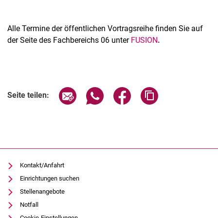
Alle Termine der öffentlichen Vortragsreihe finden Sie auf
der Seite des Fachbereichs 06 unter
FUSION
.
Verwandte Links
Seite über E-Mail teilen
Seite über WhatsApp teilen (exter
Seite über Facebook teile
Adresse der Seite
Seite teilen:
Kontakt/Anfahrt
Einrichtungen suchen
Stellenangebote
Notfall
Cookie-Einstellungen