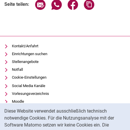
Seite über E-Mail teilen
Seite über WhatsApp teilen (exter
Seite über Facebook teile
Adresse der Seite
Seite teilen:
Kontakt/Anfahrt
Einrichtungen suchen
Stellenangebote
Notfall
Cookie-Einstellungen
Social Media Kanäle
Vorlesungsverzeichnis
Moodle
Cookie-Hinweis
Panopto
Diese Website verwendet ausschließlich technisch
Universitätsbibliothek
notwendige Cookies. Für die Nutzungsanalyse mit der
Software Matomo setzen wir keine Cookies ein. Die
Datenschutz