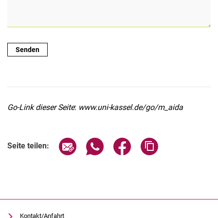
Go-Link dieser Seite
:
www.uni-kassel.de/go/m_aida
Seite über E-Mail teilen
Seite über WhatsApp teilen (exter
Seite über Facebook teile
Adresse der Seite
Seite teilen:
Kontakt/Anfahrt