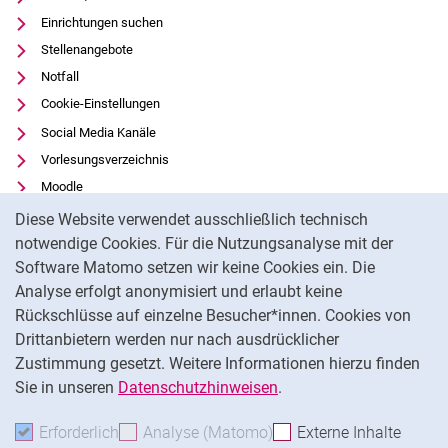
Einrichtungen suchen
Stellenangebote
Notfall
Cookie-Einstellungen
Social Media Kanäle
Vorlesungsverzeichnis
Moodle
Cookie-Hinweis
Panopto
Diese Website verwendet ausschließlich technisch
Universitätsbibliothek
notwendige Cookies. Für die Nutzungsanalyse mit der
Software Matomo setzen wir keine Cookies ein. Die
Datenschutz
Analyse erfolgt anonymisiert und erlaubt keine
Barrierefreiheit
Rückschlüsse auf einzelne Besucher*innen. Cookies von
Transparenter KI-Einsatz
Drittanbietern werden nur nach ausdrücklicher
Impressum
Zustimmung gesetzt. Weitere Informationen hierzu finden
Sie in unseren
Datenschutzhinweisen
.
Na
Erforderlich
Erforderliche Cookies akzeptieren
Analyse (Matomo)
Analyse-Cookies akzepti
Externe Inhalte
: Exte